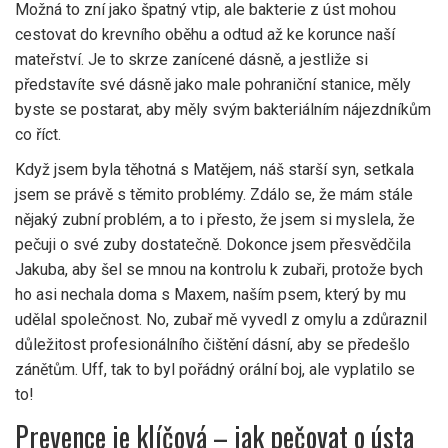
Možná to zní jako špatný vtip, ale bakterie z úst mohou
cestovat do krevního oběhu a odtud až ke korunce naší
mateřství. Je to skrze zanícené dásně, a jestliže si
představíte své dásně jako male pohraniční stanice, měly
byste se postarat, aby měly svým bakteriálním nájezdníkům
co říct.
Když jsem byla těhotná s Matějem, náš starší syn, setkala
jsem se právě s těmito problémy. Zdálo se, že mám stále
nějaký zubní problém, a to i přesto, že jsem si myslela, že
pečuji o své zuby dostatečně. Dokonce jsem přesvědčila
Jakuba, aby šel se mnou na kontrolu k zubaři, protože bych
ho asi nechala doma s Maxem, naším psem, který by mu
udělal společnost. No, zubař mě vyvedl z omylu a zdůraznil
důležitost profesionálního čištění dásní, aby se předešlo
zánětům. Uff, tak to byl pořádný orální boj, ale vyplatilo se
to!
Prevence je klíčová – jak pečovat o ústa