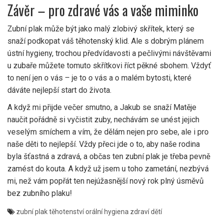
Závěr – pro zdravé vás a vaše miminko
Zubní plak může být jako malý zlobivý skřítek, který se
snaží podkopat váš těhotenský klid. Ale s dobrým plánem
ústní hygieny, trochou předvídavosti a pečlivými návštěvami
u zubaře můžete tomuto skřítkovi říct pěkné sbohem. Vždyť
to není jen o vás – je to o vás a o malém bytosti, které
dáváte nejlepší start do života.
A když mi přijde večer smutno, a Jakub se snaží Matěje
naučit pořádně si vyčistit zuby, nechávám se unést jejich
veselým smíchem a vím, že dělám nejen pro sebe, ale i pro
naše děti to nejlepší. Vždy přeci jde o to, aby naše rodina
byla šťastná a zdravá, a občas ten zubní plak je třeba pevně
zamést do kouta. A když už jsem u toho zametání, nezbývá
mi, než vám popřát ten nejúžasnější nový rok plný úsměvů
bez zubního plaku!
zubní plak
těhotenství
orální hygiena
zdraví dětí