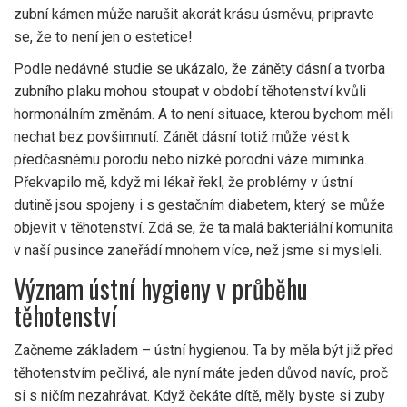
zubní kámen může narušit akorát krásu úsměvu, pripravte
se, že to není jen o estetice!
Podle nedávné studie se ukázalo, že záněty dásní a tvorba
zubního plaku mohou stoupat v období těhotenství kvůli
hormonálním změnám. A to není situace, kterou bychom měli
nechat bez povšimnutí. Zánět dásní totiž může vést k
předčasnému porodu nebo nízké porodní váze miminka.
Překvapilo mě, když mi lékař řekl, že problémy v ústní
dutině jsou spojeny i s gestačním diabetem, který se může
objevit v těhotenství. Zdá se, že ta malá bakteriální komunita
v naší pusince zaneřádí mnohem více, než jsme si mysleli.
Význam ústní hygieny v průběhu
těhotenství
Začneme základem – ústní hygienou. Ta by měla být již před
těhotenstvím pečlivá, ale nyní máte jeden důvod navíc, proč
si s ničím nezahrávat. Když čekáte dítě, měly byste si zuby