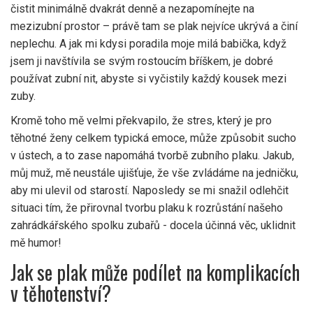
čistit minimálně dvakrát denně a nezapomínejte na
mezizubní prostor – právě tam se plak nejvíce ukrývá a činí
neplechu. A jak mi kdysi poradila moje milá babička, když
jsem ji navštívila se svým rostoucím bříškem, je dobré
používat zubní nit, abyste si vyčistily každý kousek mezi
zuby.
Kromě toho mě velmi překvapilo, že stres, který je pro
těhotné ženy celkem typická emoce, může způsobit sucho
v ústech, a to zase napomáhá tvorbě zubního plaku. Jakub,
můj muž, mě neustále ujišťuje, že vše zvládáme na jedničku,
aby mi ulevil od starostí. Naposledy se mi snažil odlehčit
situaci tím, že přirovnal tvorbu plaku k rozrůstání našeho
zahrádkářského spolku zubařů - docela účinná věc, uklidnit
mě humor!
Jak se plak může podílet na komplikacích
v těhotenství?