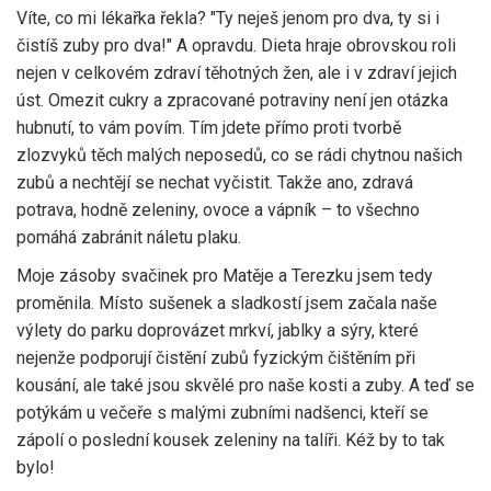
Víte, co mi lékařka řekla? "Ty neješ jenom pro dva, ty si i
čistíš zuby pro dva!" A opravdu. Dieta hraje obrovskou roli
nejen v celkovém zdraví těhotných žen, ale i v zdraví jejich
úst. Omezit cukry a zpracované potraviny není jen otázka
hubnutí, to vám povím. Tím jdete přímo proti tvorbě
zlozvyků těch malých neposedů, co se rádi chytnou našich
zubů a nechtějí se nechat vyčistit. Takže ano, zdravá
potrava, hodně zeleniny, ovoce a vápník – to všechno
pomáhá zabránit náletu plaku.
Moje zásoby svačinek pro Matěje a Terezku jsem tedy
proměnila. Místo sušenek a sladkostí jsem začala naše
výlety do parku doprovázet mrkví, jablky a sýry, které
nejenže podporují čistění zubů fyzickým čištěním při
kousání, ale také jsou skvělé pro naše kosti a zuby. A teď se
potýkám u večeře s malými zubními nadšenci, kteří se
zápolí o poslední kousek zeleniny na talíři. Kéž by to tak
bylo!