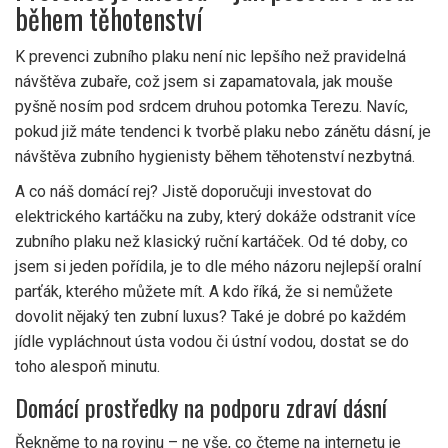
během těhotenství
K prevenci zubního plaku není nic lepšího než pravidelná
návštěva zubaře, což jsem si zapamatovala, jak mouše
pyšně nosím pod srdcem druhou potomka Terezu. Navíc,
pokud již máte tendenci k tvorbě plaku nebo zánětu dásní, je
návštěva zubního hygienisty během těhotenství nezbytná.
A co náš domácí rej? Jistě doporučuji investovat do
elektrického kartáčku na zuby, který dokáže odstranit více
zubního plaku než klasický ruční kartáček. Od té doby, co
jsem si jeden pořídila, je to dle mého názoru nejlepší oralní
parťák, kterého můžete mít. A kdo říká, že si nemůžete
dovolit nějaký ten zubní luxus? Také je dobré po každém
jídle vypláchnout ústa vodou či ústní vodou, dostat se do
toho alespoň minutu.
Domácí prostředky na podporu zdraví dásní
Řekněme to na rovinu – ne vše, co čteme na internetu je