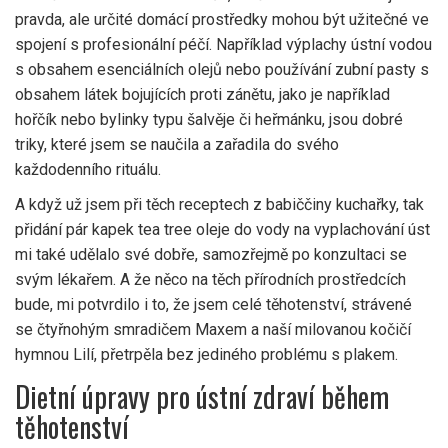
pravda, ale určité domácí prostředky mohou být užitečné ve
spojení s profesionální péčí. Například výplachy ústní vodou
s obsahem esenciálních olejů nebo používání zubní pasty s
obsahem látek bojujících proti zánětu, jako je například
hořčík nebo bylinky typu šalvěje či heřmánku, jsou dobré
triky, které jsem se naučila a zařadila do svého
každodenního rituálu.
A když už jsem při těch receptech z babiččiny kuchařky, tak
přidání pár kapek tea tree oleje do vody na vyplachování úst
mi také udělalo své dobře, samozřejmě po konzultaci se
svým lékařem. A že něco na těch přírodních prostředcích
bude, mi potvrdilo i to, že jsem celé těhotenství, strávené
se čtyřnohým smradičem Maxem a naší milovanou kočičí
hymnou Lilí, přetrpěla bez jediného problému s plakem.
Dietní úpravy pro ústní zdraví během
těhotenství