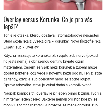
Overlay versus Korunka: Co je pro vás
lepší?
Tohle je otázka, kterou dostávají stomatologové nejčastěji.
Stará škola říkala: „Velká díra = Korunka." Nová filozofie říká:
„Ušetři zub = Overlay."
Když si nasazujete koruneku, zbavujete zub nervu (pokud
ho ještě nemá) a obnaženou dentinu kryjete cizím
materiálem. Časem se však mezi koruněk a zubem může
dostat bakterie, což vede k novému kazu pod ní. Ten zjistíte
až tehdy, když je zub bolestivý nebo se začne loupat.
Oprava takového stavu je velmi drahá a komplikovaná.
Naopak kompozitní overlay je přilepen přímo k zubu. Tvoří s
ním téměř jeden celek. Bakterie nemají prostor, kde by se
mohly usadit na rozhraní. A protože se méně obrousí, zub