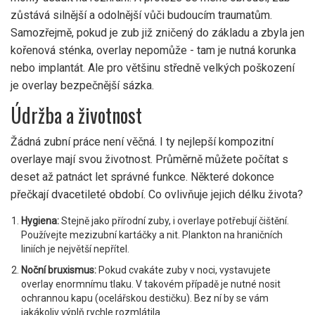
zůstává silnější a odolnější vůči budoucím traumatům.
Samozřejmě, pokud je zub již zničený do základu a zbyla jen
kořenová sténka, overlay nepomůže - tam je nutná korunka
nebo implantát. Ale pro většinu středně velkých poškození
je overlay bezpečnější sázka.
Údržba a životnost
Žádná zubní práce není věčná. I ty nejlepší kompozitní
overlaye mají svou životnost. Průměrně můžete počítat s
deset až patnáct let správné funkce. Některé dokonce
přečkají dvacetileté období. Co ovlivňuje jejich délku života?
Hygiena:
Stejně jako přírodní zuby, i overlaye potřebují čištění.
Používejte mezizubní kartáčky a nit. Plankton na hraničních
liniích je největší nepřítel.
Noční bruxismus:
Pokud cvakáte zuby v noci, vystavujete
overlay enormnímu tlaku. V takovém případě je nutné nosit
ochrannou kapu (ocelářskou destičku). Bez ní by se vám
jakákoliv výplň rychle rozmlátila.