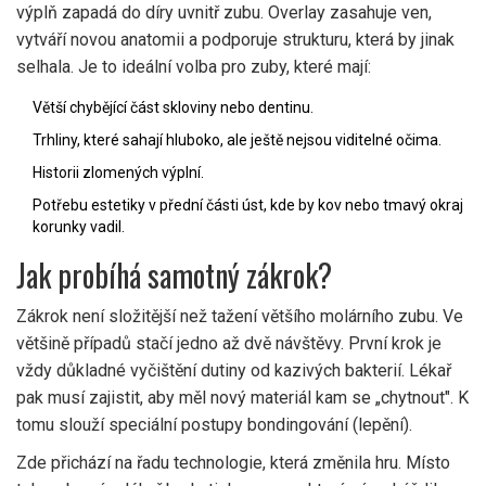
výplň zapadá do díry uvnitř zubu. Overlay zasahuje ven,
vytváří novou anatomii a podporuje strukturu, která by jinak
selhala. Je to ideální volba pro zuby, které mají:
Větší chybějící část skloviny nebo dentinu.
Trhliny, které sahají hluboko, ale ještě nejsou viditelné očima.
Historii zlomených výplní.
Potřebu estetiky v přední části úst, kde by kov nebo tmavý okraj
korunky vadil.
Jak probíhá samotný zákrok?
Zákrok není složitější než tažení většího molárního zubu. Ve
většině případů stačí jedno až dvě návštěvy. První krok je
vždy důkladné vyčištění dutiny od kazivých bakterií. Lékař
pak musí zajistit, aby měl nový materiál kam se „chytnout". K
tomu slouží speciální postupy bondingování (lepění).
Zde přichází na řadu technologie, která změnila hru. Místo