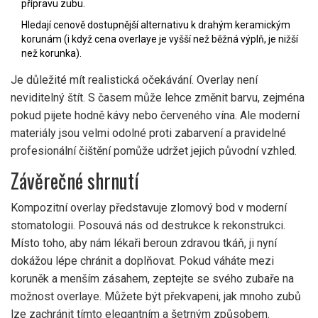
přípravu zubu.
Hledají cenově dostupnější alternativu k drahým keramickým
korunám (i když cena overlaye je vyšší než běžná výplň, je nižší
než korunka).
Je důležité mít realistická očekávání. Overlay není
neviditelný štít. S časem může lehce změnit barvu, zejména
pokud pijete hodně kávy nebo červeného vína. Ale moderní
materiály jsou velmi odolné proti zabarvení a pravidelné
profesionální čištění pomůže udržet jejich původní vzhled.
Závěrečné shrnutí
Kompozitní overlay představuje zlomový bod v moderní
stomatologii. Posouvá nás od destrukce k rekonstrukci.
Místo toho, aby nám lékaři beroun zdravou tkáň, ji nyní
dokážou lépe chránit a doplňovat. Pokud váháte mezi
koruněk a menším zásahem, zeptejte se svého zubaře na
možnost overlaye. Můžete být překvapeni, jak mnoho zubů
lze zachránit tímto elegantním a šetrným způsobem.