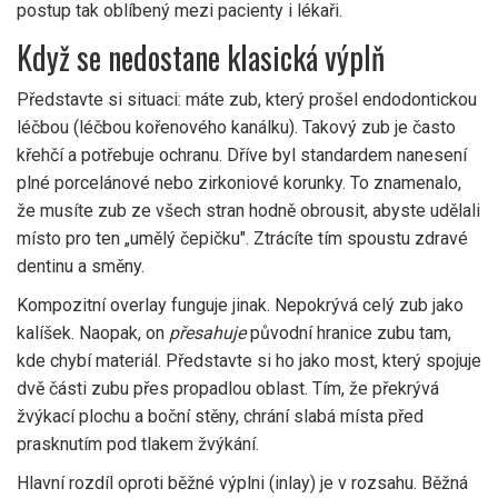
postup tak oblíbený mezi pacienty i lékaři.
Když se nedostane klasická výplň
Představte si situaci: máte zub, který prošel endodontickou
léčbou (léčbou kořenového kanálku). Takový zub je často
křehčí a potřebuje ochranu. Dříve byl standardem nanesení
plné porcelánové nebo zirkoniové korunky. To znamenalo,
že musíte zub ze všech stran hodně obrousit, abyste udělali
místo pro ten „umělý čepičku". Ztrácíte tím spoustu zdravé
dentinu a směny.
Kompozitní overlay
funguje jinak. Nepokrývá celý zub jako
kalíšek. Naopak, on
přesahuje
původní hranice zubu tam,
kde chybí materiál. Představte si ho jako most, který spojuje
dvě části zubu přes propadlou oblast. Tím, že překrývá
žvýkací plochu a boční stěny, chrání slabá místa před
prasknutím pod tlakem žvýkání.
Hlavní rozdíl oproti běžné výplni (inlay) je v rozsahu. Běžná