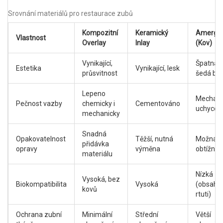
Srovnání materiálů pro restaurace zubů
Kompozitní
Keramický
Amerg
Vlastnost
Overlay
Inlay
(Kov)
Vynikající,
Špatná,
Estetika
Vynikající, lesk
průsvitnost
šedá ba
Lepeno
Mechani
Pečnost vazby
chemicky i
Cementováno
uchycen
mechanicky
Snadná
Opakovatelnost
Těžší, nutná
Možná, a
přidávka
opravy
výměna
obtížná
materiálu
Nízká
Vysoká, bez
Biokompatibilita
Vysoká
(obsah
kovů
rtuti)
Ochrana zubní
Minimální
Střední
Větší