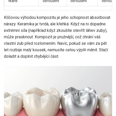
tkáně
obroušení
obroušení
obrouše
Klíčovou výhodou kompozitu je jeho schopnost absorbovat
nárazy. Keramika je tvrdá, ale křehká. Když na ni dopadne
extrémní síla (například když zkoušíte otevřít láhev zuby),
může prasknout. Kompozit je pružnější, což chrání váš
vlastní zub před rozlomením. Navíc, pokud se vám za pět
let rozbije malý kousek, nemusíte celou výplň měnit. Stačí
doladit a doplnit chybějící část.