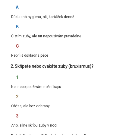
A
Důkladná hygiena, nit, kartáček denně
B
Čistím zuby, ale nit nepoužívám pravidelně
C
Nepříliš důkladná péče
2. Skřípete nebo cvakáte zuby (bruxismus)?
1
Ne, nebo používám noční kapu
2
Občas, ale bez ochrany
3
Ano, silně skřípu zuby v noci