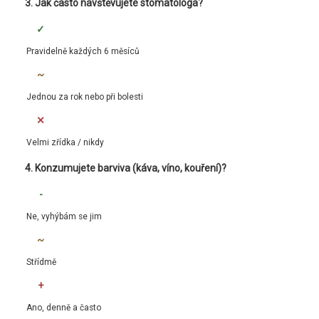
3. Jak často navštěvujete stomatologa?
✓
Pravidelně každých 6 měsíců
~
Jednou za rok nebo při bolesti
✕
Velmi zřídka / nikdy
4. Konzumujete barviva (káva, víno, kouření)?
-
Ne, vyhýbám se jim
~
Střídmě
+
Ano, denně a často