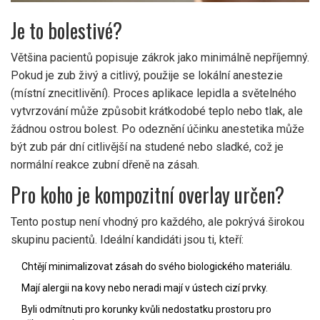
Je to bolestivé?
Většina pacientů popisuje zákrok jako minimálně nepříjemný.
Pokud je zub živý a citlivý, použije se lokální anestezie
(místní znecitlivění). Proces aplikace lepidla a světelného
vytvrzování může způsobit krátkodobé teplo nebo tlak, ale
žádnou ostrou bolest. Po odeznění účinku anestetika může
být zub pár dní citlivější na studené nebo sladké, což je
normální reakce zubní dřeně na zásah.
Pro koho je kompozitní overlay určen?
Tento postup není vhodný pro každého, ale pokrývá širokou
skupinu pacientů. Ideální kandidáti jsou ti, kteří:
Chtějí minimalizovat zásah do svého biologického materiálu.
Mají alergii na kovy nebo neradi mají v ústech cizí prvky.
Byli odmítnuti pro korunky kvůli nedostatku prostoru pro