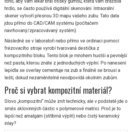
toho, aby vám lékař bral otisky gumou, která vám dráždila
hrdlo, se často používá digitální skenování. Intraorální
skener vytvoří přesnou 3D mapu vašeho zubu. Tato data
jdou přímo do CAD/CAM systému (počítačem
navrhovaný/zpracovávaný systém).
Následně se v laboratoři nebo přímo ve ordinaci pomocí
frézovacího stroje vyrobí tvarovaná destička z
kompozitního bloku. Tento blok je mnohem hustší a pevnější
než pasta, kterou znáte z jednoduchých výplní. Po nanesení
lepidla se overlay cementuje na zub a finálně se brousí a
leští, dokud nezaměnitelně neodpovídá okolním zubům.
Proč si vybrat kompozitní materiál?
Slovo „kompozitní“ může znít technicky, ale v podstatě jde o
směs sklovinných částic v polymerové matrici. Proč je to
lepší než amalgám (stříbrná výplň) nebo čistý keramický
inlay?