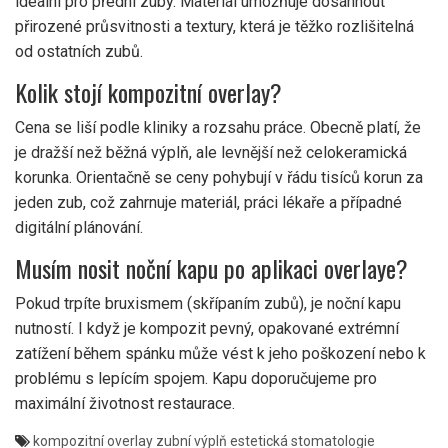
ideální pro přední zuby. Materiál umožňuje dosáhnout
přirozené průsvitnosti a textury, která je těžko rozlišitelná
od ostatních zubů.
Kolik stojí kompozitní overlay?
Cena se liší podle kliniky a rozsahu práce. Obecně platí, že
je dražší než běžná výplň, ale levnější než celokeramická
korunka. Orientačně se ceny pohybují v řádu tisíců korun za
jeden zub, což zahrnuje materiál, práci lékaře a případné
digitální plánování.
Musím nosit noční kapu po aplikaci overlaye?
Pokud trpíte bruxismem (skřípaním zubů), je noční kapu
nutností. I když je kompozit pevný, opakované extrémní
zatížení během spánku může vést k jeho poškození nebo k
problému s lepícím spojem. Kapu doporučujeme pro
maximální životnost restaurace.
kompozitní overlay
zubní výplň
estetická stomatologie