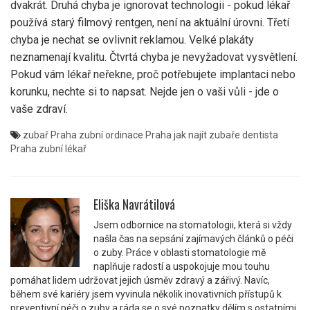
dvakrát. Druhá chyba je ignorovat technologii - pokud lékař
používá starý filmový rentgen, není na aktuální úrovni. Třetí
chyba je nechat se ovlivnit reklamou. Velké plakáty
neznamenají kvalitu. Čtvrtá chyba je nevyžadovat vysvětlení.
Pokud vám lékař neřekne, proč potřebujete implantaci nebo
korunku, nechte si to napsat. Nejde jen o vaši vůli - jde o
vaše zdraví.
zubař Praha
zubní ordinace Praha
jak najít zubaře
dentista
Praha
zubní lékař
Eliška Navrátilová
Jsem odbornice na stomatologii, která si vždy
našla čas na sepsání zajímavých článků o péči
o zuby. Práce v oblasti stomatologie mě
naplňuje radostí a uspokojuje mou touhu
pomáhat lidem udržovat jejich úsměv zdravý a zářivý. Navíc,
během své kariéry jsem vyvinula několik inovativních přístupů k
preventivní péči o zuby a ráda se o své poznatky dělím s ostatními.