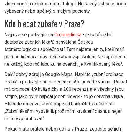
zkušenosti s dětskou stomatologií. Ne každý zubař je dobře
vybavený nebo trpělivý s malými pacienty.
Kde hledat zubaře v Praze?
Nejprve se podívejte na
Ordimedic.cz
- je to oficiální
databáze zubních lékařů schválená Českou
stomatologickou společností. Tam najdete jen ty, kteří mají
platnou licenci a pravidelně absolvují školení. Nezapomeňte:
ne každý, kdo má tabulku na dveřích, je kvalifikovaný lékař.
Další dobrý zdroj je Google Maps. Napište „zubní ordinace
Praha“ a podívejte se na recenze. Ale nevěřte všemu. Pokud
má ordinace 4,9 hvězdičky a 200 recenzí, ale všechny jsou
stejné, jako by je napsal jeden člověk - to je červená vlajka.
Hledejte recenze, které popisují konkrétní zkušenosti:
„Zubní lékař mi vysvětlil, proč mám krvácení dásní, a nejen
mi to vyplomboval.“
Pokud máte přátele nebo rodinu v Praze, zeptejte se jich.