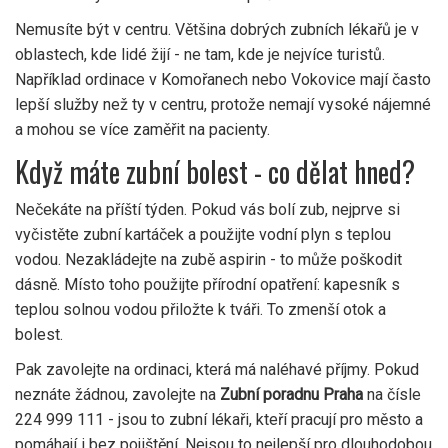
Nemusíte být v centru. Většina dobrých zubních lékařů je v
oblastech, kde lidé žijí - ne tam, kde je nejvíce turistů.
Například ordinace v Komořanech nebo Vokovice mají často
lepší služby než ty v centru, protože nemají vysoké nájemné
a mohou se více zaměřit na pacienty.
Když máte zubní bolest - co dělat hned?
Nečekáte na příští týden. Pokud vás bolí zub, nejprve si
vyčistěte zubní kartáček a použijte vodní plyn s teplou
vodou. Nezakládejte na zubě aspirin - to může poškodit
dásně. Místo toho použijte přírodní opatření: kapesník s
teplou solnou vodou přiložte k tváři. To zmenší otok a
bolest.
Pak zavolejte na ordinaci, která má naléhavé příjmy. Pokud
neznáte žádnou, zavolejte na
Zubní poradnu Praha
na čísle
224 999 111 - jsou to zubní lékaři, kteří pracují pro město a
pomáhají i bez pojištění. Nejsou to nejlepší pro dlouhodobou