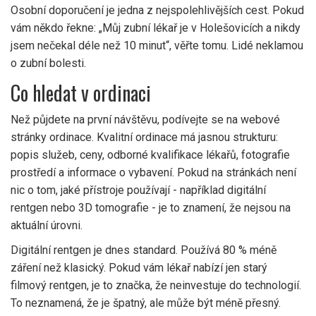
Osobní doporučení je jedna z nejspolehlivějších cest. Pokud
vám někdo řekne: „Můj zubní lékař je v Holešovicích a nikdy
jsem nečekal déle než 10 minut“, věřte tomu. Lidé neklamou
o zubní bolesti.
Co hledat v ordinaci
Než půjdete na první návštěvu, podívejte se na webové
stránky ordinace. Kvalitní ordinace má jasnou strukturu:
popis služeb, ceny, odborné kvalifikace lékařů, fotografie
prostředí a informace o vybavení. Pokud na stránkách není
nic o tom, jaké přístroje používají - například digitální
rentgen nebo 3D tomografie - je to znamení, že nejsou na
aktuální úrovni.
Digitální rentgen je dnes standard. Používá 80 % méně
záření než klasický. Pokud vám lékař nabízí jen starý
filmový rentgen, je to značka, že neinvestuje do technologií.
To neznamená, že je špatný, ale může být méně přesný.