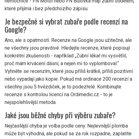
nemocnice - FN Motol nebo FN Bulovka mají zubní oddělení,
které přijímá i bez předchozího zápisu.
Je bezpečné si vybrat zubaře podle recenzí na
Google?
Ano, ale s opatrností. Recenze na Google jsou užitečné, ale
ne všechny jsou pravdivé. Hledejte recenze, které popisují
konkrétní zkušenosti - například „Zubní lékař mi vysvětlil,
proč mám krvácení dásní, a nejen mi to vyplomboval.“
Vyhněte se recenzím, které jsou příliš krátké, příliš pozitivní
nebo vypadají jako kopie. Pokud má ordinace 200 recenzí a
všechny jsou 5 hvězdiček, je to podezřelé. Kombinujte
recenze s kontrolou licencí na Ordimedic.cz - to je
nejspolehlivější metoda.
Jaké jsou běžné chyby při výběru zubaře?
Nejčastější chyba je volba podle ceny. Nejlevnější plomba
může být výhodná, ale pokud se za rok rozpadne, zaplatíte