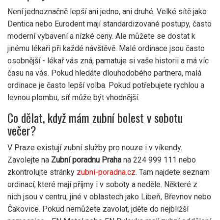
Není jednoznačně lepší ani jedno, ani druhé. Velké sítě jako
Dentica nebo Eurodent mají standardizované postupy, často
moderní vybavení a nízké ceny. Ale můžete se dostat k
jinému lékaři při každé návštěvě. Malé ordinace jsou často
osobnější - lékař vás zná, pamatuje si vaše historii a má víc
času na vás. Pokud hledáte dlouhodobého partnera, malá
ordinace je často lepší volba. Pokud potřebujete rychlou a
levnou plombu, síť může být vhodnější.
Co dělat, když mám zubní bolest v sobotu
večer?
V Praze existují zubní služby pro nouze i v víkendy.
Zavolejte na
Zubní poradnu Praha
na 224 999 111 nebo
zkontrolujte stránky
zubni-poradna.cz
. Tam najdete seznam
ordinací, které mají příjmy i v soboty a neděle. Některé z
nich jsou v centru, jiné v oblastech jako Libeň, Břevnov nebo
Čakovice. Pokud nemůžete zavolat, jděte do nejbližší