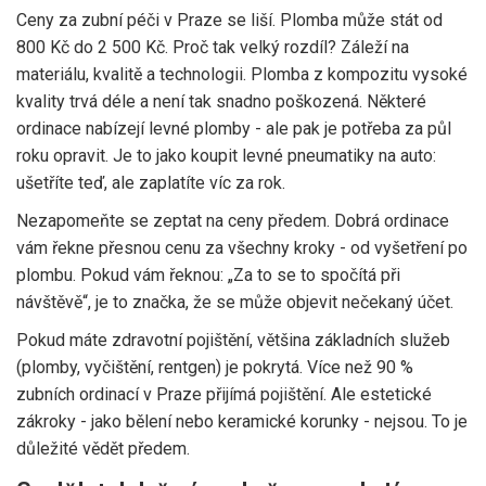
Ceny za zubní péči v Praze se liší. Plomba může stát od
800 Kč do 2 500 Kč. Proč tak velký rozdíl? Záleží na
materiálu, kvalitě a technologii. Plomba z kompozitu vysoké
kvality trvá déle a není tak snadno poškozená. Některé
ordinace nabízejí levné plomby - ale pak je potřeba za půl
roku opravit. Je to jako koupit levné pneumatiky na auto:
ušetříte teď, ale zaplatíte víc za rok.
Nezapomeňte se zeptat na ceny předem. Dobrá ordinace
vám řekne přesnou cenu za všechny kroky - od vyšetření po
plombu. Pokud vám řeknou: „Za to se to spočítá při
návštěvě“, je to značka, že se může objevit nečekaný účet.
Pokud máte zdravotní pojištění, většina základních služeb
(plomby, vyčištění, rentgen) je pokrytá. Více než 90 %
zubních ordinací v Praze přijímá pojištění. Ale estetické
zákroky - jako bělení nebo keramické korunky - nejsou. To je
důležité vědět předem.