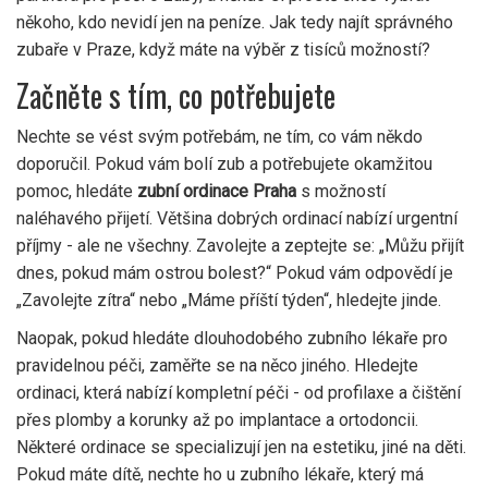
někoho, kdo nevidí jen na peníze. Jak tedy najít správného
zubaře v Praze, když máte na výběr z tisíců možností?
Začněte s tím, co potřebujete
Nechte se vést svým potřebám, ne tím, co vám někdo
doporučil. Pokud vám bolí zub a potřebujete okamžitou
pomoc, hledáte
zubní ordinace Praha
s možností
naléhavého přijetí. Většina dobrých ordinací nabízí urgentní
příjmy - ale ne všechny. Zavolejte a zeptejte se: „Můžu přijít
dnes, pokud mám ostrou bolest?“ Pokud vám odpovědí je
„Zavolejte zítra“ nebo „Máme příští týden“, hledejte jinde.
Naopak, pokud hledáte dlouhodobého zubního lékaře pro
pravidelnou péči, zaměřte se na něco jiného. Hledejte
ordinaci, která nabízí kompletní péči - od profilaxe a čištění
přes plomby a korunky až po implantace a ortodoncii.
Některé ordinace se specializují jen na estetiku, jiné na děti.
Pokud máte dítě, nechte ho u zubního lékaře, který má