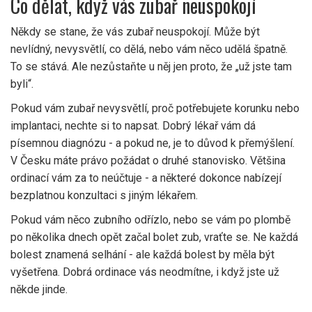
Co dělat, když vás zubař neuspokojí
Někdy se stane, že vás zubař neuspokojí. Může být
nevlídný, nevysvětlí, co dělá, nebo vám něco udělá špatně.
To se stává. Ale nezůstaňte u něj jen proto, že „už jste tam
byli“.
Pokud vám zubař nevysvětlí, proč potřebujete korunku nebo
implantaci, nechte si to napsat. Dobrý lékař vám dá
písemnou diagnózu - a pokud ne, je to důvod k přemýšlení.
V Česku máte právo požádat o druhé stanovisko. Většina
ordinací vám za to neúčtuje - a některé dokonce nabízejí
bezplatnou konzultaci s jiným lékařem.
Pokud vám něco zubního odřízlo, nebo se vám po plombě
po několika dnech opět začal bolet zub, vraťte se. Ne každá
bolest znamená selhání - ale každá bolest by měla být
vyšetřena. Dobrá ordinace vás neodmítne, i když jste už
někde jinde.