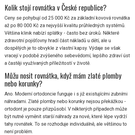
Kolik stojí rovnátka v České republice?
Ceny se pohybují od 25 000 Kč za základní kovová rovnátka
až po 80 000 Kč za nejvyšší kvalitu průhledných systémů.
Většina klinik nabízí splátky - často bez úroků. Některé
zdravotní pojišťovny hradí část nákladů u dětí, ale u
dospělých je to obvykle z vlastní kapsy. Výdaje se však
vracejí v podobě zvýšeného sebevědomí, lepšího zdraví úst
a častěji využívaných příležitostí v životě.
Můžu nosit rovnátka, když mám zlaté plomby
nebo korunky?
Ano. Moderní ortodoncie funguje i s již existujícími zubními
náhradami. Zlaté plomby nebo korunky nejsou překážkou -
ortodont je pouze přizpůsobí. V některých případech může
být nutné vyměnit starší náhrady za nové, které lépe vydrží
tahy rovnátek. To se rozhoduje individuálně, ale většinou to
není problém.