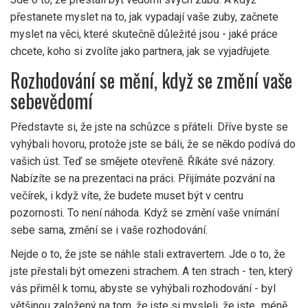
přestanete myslet na to, jak vypadají vaše zuby, začnete
myslet na věci, které skutečně důležité jsou - jaké práce
chcete, koho si zvolíte jako partnera, jak se vyjadřujete.
Rozhodování se mění, když se změní vaše
sebevědomí
Představte si, že jste na schůzce s přáteli. Dříve byste se
vyhýbali hovoru, protože jste se báli, že se někdo podívá do
vašich úst. Teď se smějete otevřeně. Říkáte své názory.
Nabízíte se na prezentaci na práci. Přijímáte pozvání na
večírek, i když víte, že budete muset být v centru
pozornosti. To není náhoda. Když se změní vaše vnímání
sebe sama, změní se i vaše rozhodování.
Nejde o to, že jste se náhle stali extravertem. Jde o to, že
jste přestali být omezeni strachem. A ten strach - ten, který
vás přiměl k tomu, abyste se vyhýbali rozhodování - byl
většinou založený na tom, že jste si mysleli, že jste „méně