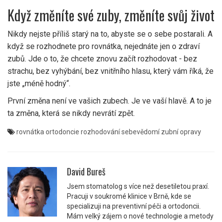
Když změníte své zuby, změníte svůj život
Nikdy nejste příliš starý na to, abyste se o sebe postarali. A
když se rozhodnete pro rovnátka, nejednáte jen o zdraví
zubů. Jde o to, že chcete znovu začít rozhodovat - bez
strachu, bez vyhýbání, bez vnitřního hlasu, který vám říká, že
jste „méně hodný“.
První změna není ve vašich zubech. Je ve vaší hlavě. A to je
ta změna, která se nikdy nevrátí zpět.
rovnátka
ortodoncie
rozhodování
sebevědomí
zubní opravy
David Bureš
Jsem stomatolog s více než desetiletou praxí.
Pracuji v soukromé klinice v Brně, kde se
specializuji na preventivní péči a ortodoncii.
Mám velký zájem o nové technologie a metody