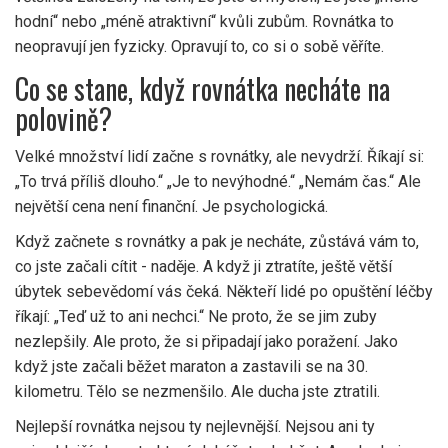
hodní“ nebo „méně atraktivní“ kvůli zubům. Rovnátka to
neopravují jen fyzicky. Opravují to, co si o sobě věříte.
Co se stane, když rovnátka necháte na
polovině?
Velké množství lidí začne s rovnátky, ale nevydrží. Říkají si:
„To trvá příliš dlouho.“ „Je to nevýhodné.“ „Nemám čas.“ Ale
největší cena není finanční. Je psychologická.
Když začnete s rovnátky a pak je necháte, zůstává vám to,
co jste začali cítit - naděje. A když ji ztratíte, ještě větší
úbytek sebevědomí vás čeká. Někteří lidé po opuštění léčby
říkají: „Teď už to ani nechci.“ Ne proto, že se jim zuby
nezlepšily. Ale proto, že si připadají jako poražení. Jako
když jste začali běžet maraton a zastavili se na 30.
kilometru. Tělo se nezmenšilo. Ale ducha jste ztratili.
Nejlepší rovnátka nejsou ty nejlevnější. Nejsou ani ty