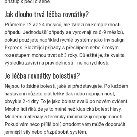
přístup k péči o sebe.
Jak dlouho trvá léčba rovnátky?
Průměrně 12 až 24 měsíců, ale záleží na komplexnosti
případu. Jednodušší případy se vyrovnají za 6-9 měsíců,
pokud použijete například rychlé systémy jako Invisalign
Express. Složitější případy s přešlápem nebo širokým
rozestupem mohou trvat až 3 roky. Důležité je, že kvalita
výsledku závisí na pravidelnosti - ne na rychlosti.
Je léčba rovnátky bolestivá?
Nejsou to žádné bolesti, jaké si představujete. Po každém
nastavení můžete cítit lehký tlak nebo nepříjemnost,
obvykle 2-4 dny. To je jako bolest svalů po novém cvičení.
Mnoho lidí říká, že je to méně než klasická bolest hlavy.
Moderní materiály a techniky minimalizují nepříjemnosti.
Pokud vám něco příliš bolí, ortodont vám může doporučit
jemnější síly nebo přizpůsobit systém.