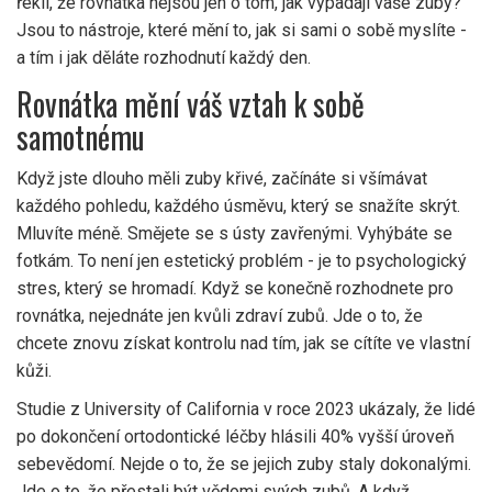
řekli, že rovnátka nejsou jen o tom, jak vypadají vaše zuby?
Jsou to nástroje, které mění to, jak si sami o sobě myslíte -
a tím i jak děláte rozhodnutí každý den.
Rovnátka mění váš vztah k sobě
samotnému
Když jste dlouho měli zuby křivé, začínáte si všímávat
každého pohledu, každého úsměvu, který se snažíte skrýt.
Mluvíte méně. Smějete se s ústy zavřenými. Vyhýbáte se
fotkám. To není jen estetický problém - je to psychologický
stres, který se hromadí. Když se konečně rozhodnete pro
rovnátka, nejednáte jen kvůli zdraví zubů. Jde o to, že
chcete znovu získat kontrolu nad tím, jak se cítíte ve vlastní
kůži.
Studie z University of California v roce 2023 ukázaly, že lidé
po dokončení ortodontické léčby hlásili 40% vyšší úroveň
sebevědomí. Nejde o to, že se jejich zuby staly dokonalými.
Jde o to, že přestali být vědomi svých zubů. A když