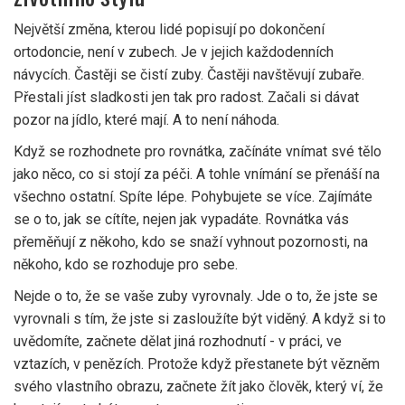
Největší změna, kterou lidé popisují po dokončení
ortodoncie, není v zubech. Je v jejich každodenních
návycích. Častěji se čistí zuby. Častěji navštěvují zubaře.
Přestali jíst sladkosti jen tak pro radost. Začali si dávat
pozor na jídlo, které mají. A to není náhoda.
Když se rozhodnete pro rovnátka, začínáte vnímat své tělo
jako něco, co si stojí za péči. A tohle vnímání se přenáší na
všechno ostatní. Spíte lépe. Pohybujete se více. Zajímáte
se o to, jak se cítíte, nejen jak vypadáte. Rovnátka vás
přeměňují z někoho, kdo se snaží vyhnout pozornosti, na
někoho, kdo se rozhoduje pro sebe.
Nejde o to, že se vaše zuby vyrovnaly. Jde o to, že jste se
vyrovnali s tím, že jste si zasloužíte být viděný. A když si to
uvědomíte, začnete dělat jiná rozhodnutí - v práci, ve
vztazích, v penězích. Protože když přestanete být vězněm
svého vlastního obrazu, začnete žít jako člověk, který ví, že