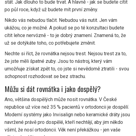
stát. Jak dlouho to bude trvat. A hlavně - jak se budete cítit
po půl roce, když už budete mít první změny.
Nikdo vás nebudou tlačit. Nebudou vás nutit. Jen vám
ukážou, co je možné. A pokud se po té konzultaci budete
cítit lehce nervózně - to je dobrý znamení. Znamená to, že
už se dotýkáte toho, co potřebujete změnit.
Nechte si říct, že rovnátka nejsou trest. Nejsou trest za to,
že jste měli špatné zuby. Jsou to nástroj, který vám
umožňuje získat zpět to, co jste si nevědomě ztratili - svou
schopnost rozhodovat se bez strachu.
Můžu si dát rovnátka i jako dospělý?
Ano, většina dospělých může nosit rovnátka. V České
republice už více než 35 % pacientů v ortodoncii je dospělí.
Moderní systémy jako Invisalign nebo keramické dráty jsou
navržené právě pro dospělé, kteří nechtějí, aby jim někdo
všiml, že nosí ortodoncii. Věk není překážkou - jen vaše