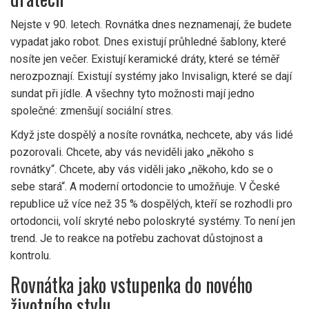
Nejste v 90. letech. Rovnátka dnes neznamenají, že budete
vypadat jako robot. Dnes existují průhledné šablony, které
nosíte jen večer. Existují keramické dráty, které se téměř
nerozpoznají. Existují systémy jako Invisalign, které se dají
sundat při jídle. A všechny tyto možnosti mají jedno
společné: zmenšují sociální stres.
Když jste dospělý a nosíte rovnátka, nechcete, aby vás lidé
pozorovali. Chcete, aby vás neviděli jako „někoho s
rovnátky“. Chcete, aby vás viděli jako „někoho, kdo se o
sebe stará“. A moderní ortodoncie to umožňuje. V České
republice už více než 35 % dospělých, kteří se rozhodli pro
ortodoncii, volí skryté nebo poloskryté systémy. To není jen
trend. Je to reakce na potřebu zachovat důstojnost a
kontrolu.
Rovnátka jako vstupenka do nového
životního stylu