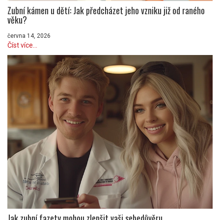
Zubní kámen u dětí: Jak předcházet jeho vzniku již od raného
věku?
června 14, 2026
Číst více...
Jak zubní fazety mohou zlepšit vaši sebedůvěru