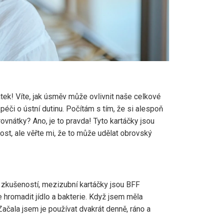
ek! Víte, jak úsměv může ovlivnit naše celkové
 péči o ústní dutinu. Počítám s tím, že si alespoň
 rovnátky? Ano, je to pravda! Tyto kartáčky jsou
ost, ale věřte mi, že to může udělat obrovský
h zkušeností, mezizubní kartáčky jsou BFF
e hromadit jídlo a bakterie. Když jsem měla
Začala jsem je používat dvakrát denně, ráno a