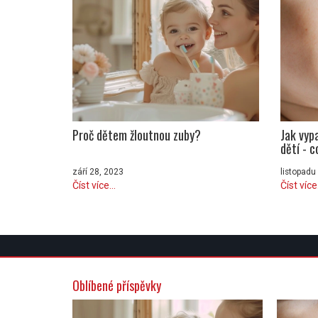
Proč dětem žloutnou zuby?
Jak vyp
dětí - c
na léka
září 28, 2023
listopadu
Číst více...
Číst více.
Oblíbené příspěvky