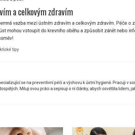
avím a celkovým zdravím
vzájemná vazba mezi ústním zdravím a celkovým zdravím. Péče o z
 úst mohou vstoupit do krevního oběhu a způsobit zánět nebo infekc
 úsměv!
ktické tipy
ializující se na preventivní péči a výchovu k ústní hygieně. Pracuji v s
pělých. Miluji svou práci a sepisuji o ní články, abych osvětlila lidem, ja