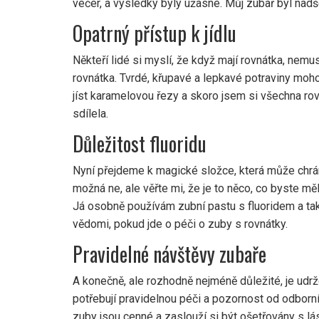
večer, a výsledky byly úžasné. Můj zubař byl nadšen
Opatrný přístup k jídlu
Někteří lidé si myslí, že když mají rovnátka, nemusí
rovnátka. Tvrdé, křupavé a lepkavé potraviny moho
jíst karamelovou řezy a skoro jsem si všechna rov
sdílela.
Důležitost fluoridu
Nyní přejdeme k magické složce, která může chrán
možná ne, ale věřte mi, že je to něco, co byste mě
Já osobně používám zubní pastu s fluoridem a tak
vědomi, pokud jde o péči o zuby s rovnátky.
Pravidelné návštěvy zubaře
A konečně, ale rozhodně nejméně důležité, je udr
potřebují pravidelnou péči a pozornost od odborník
zuby jsou cenné a zaslouží si být ošetřovány s lá