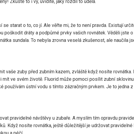
ý! Zkuste to i vy, uvidíte, jaký rozdíl to udělá.
 se starat o to, co jí. Ale věřte mi, že to není pravda. Existují ur
u poškodit dráty a podpůrné prvky vašich rovnátek. Věděli jste o 
nátka sundala. To nebyla zrovna veselá zkušenost, ale naučila j
it vaše zuby před zubním kazem, zvláště když nosíte rovnátka. M
li mít ve svém životě. Fluorid může pomoci posílit zubní sklovinu
é používám ústní vodu s tímto zázračným prvkem. Je to jedna z ne
žovat pravidelné návštěvy u zubaře. A myslím tím opravdu pravid
ů. Když nosíte rovnátka, ještě důležitější je udržovat pravidelné
skou a péčí.