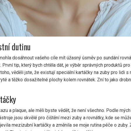
stní dutinu
mohla dosáhnout vašeho cíle mít úžasný úsměv po sundání rovnát
. První tip, který bych chtěla dát, je výběr správných produktů pro
oho, věděli jste, že existují speciální kartáčky na zuby pro lidi s
ryté a těžko dosažitelné plochy kolem rovnátek. Zní to jako drobn
rtáčky
 kazu a plaque, ale měli byste vědět, že není všechno. Podle mýc
nástroje jsou skvělé pro čištění mezi zuby a rovnátky, kde se můž
bjevila mezizubní kartáčky a změnila se moje rutina péče o zuby. 