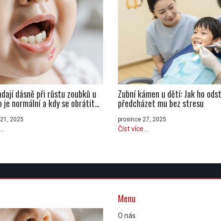
adají dásně při růstu zoubků u
Zubní kámen u dětí: Jak ho odst
o je normální a kdy se obrátit
předcházet mu bez stresu
ře
 21, 2025
prosince 27, 2025
..
Číst více...
Menu
O nás