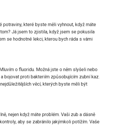
čité potraviny, které byste měli vyhnout, když máte
tom? Já jsem to zjistila, když jsem se pokusila
sem se hodnotné lekci, kterou bych ráda s vámi
luvím o fluoridu. Možná jste o něm slyšeli nebo
 a bojovat proti bakteriím způsobujícím zubní kaz.
jdůležitějších věcí, kterých byste měli být
elně, nejen když máte problém. Vaši zub a dásně
 kontroly, aby se zabránilo jakýmkoli potížím. Vaše