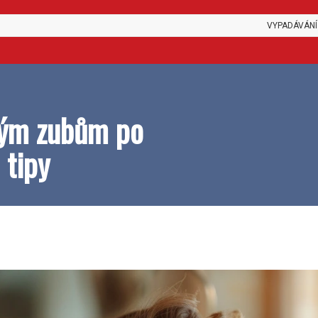
VYPADÁVÁNÍ
ným zubům po
 tipy