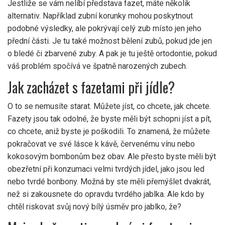
Jestliže se vám nelíbí představa fazet, máte několik
alternativ. Například zubní korunky mohou poskytnout
podobné výsledky, ale pokrývají celý zub místo jen jeho
přední části. Je tu také možnost bělení zubů, pokud jde jen
o bledé či zbarvené zuby. A pak je tu ještě ortodontie, pokud
váš problém spočívá ve špatně narozených zubech.
Jak zacházet s fazetami při jídle?
O to se nemusíte starat. Můžete jíst, co chcete, jak chcete.
Fazety jsou tak odolné, že byste měli být schopni jíst a pít,
co chcete, aniž byste je poškodili. To znamená, že můžete
pokračovat ve své lásce k kávě, červenému vínu nebo
kokosovým bombonům bez obav. Ale přesto byste měli být
obezřetní při konzumaci velmi tvrdých jídel, jako jsou led
nebo tvrdé bonbony. Možná by ste měli přemýšlet dvakrát,
než si zakousnete do opravdu tvrdého jablka. Ale kdo by
chtěl riskovat svůj nový bílý úsměv pro jablko, že?