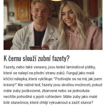
K čemu slouží zubní fazety?
Fazety, nebo také veneery, jsou tenké laminátové plátky,
které se nalepí na přední stranu zubů. Fungují jako malá
křičící nálepka, která vykřikuje: "Podívejte se na mě, jak jsem
krásný!" Ale vážně teď, fazety jsou skvělou možností, pokud
máte zuby poškozené, zbarvené nebo se jednoduše
necítíte pohodlně s jejich vzhledem. Máte zuby jako malé
bílé slunečnice, které chtějí vykouknout a zažít slunce?