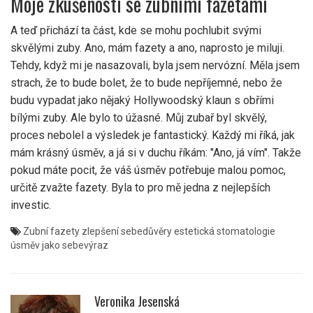
Moje zkušenosti se zubními fazetami
A teď přichází ta část, kde se mohu pochlubit svými
skvělými zuby. Ano, mám fazety a ano, naprosto je miluji.
Tehdy, když mi je nasazovali, byla jsem nervózní. Měla jsem
strach, že to bude bolet, že to bude nepříjemné, nebo že
budu vypadat jako nějaký Hollywoodský klaun s obřími
bílými zuby. Ale bylo to úžasné. Můj zubař byl skvělý,
proces nebolel a výsledek je fantastický. Každý mi říká, jak
mám krásný úsměv, a já si v duchu říkám: "Ano, já vím". Takže
pokud máte pocit, že váš úsměv potřebuje malou pomoc,
určitě zvažte fazety. Byla to pro mě jedna z nejlepších
investic.
Zubní fazety
zlepšení sebedůvěry
estetická stomatologie
úsměv jako sebevýraz
Veronika Jesenská