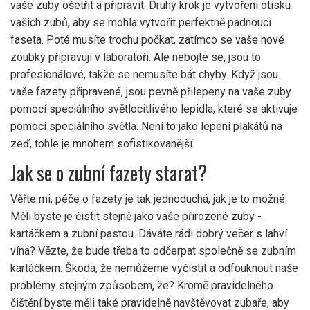
vaše zuby ošetřit a připravit. Druhý krok je vytvoření otisku
vašich zubů, aby se mohla vytvořit perfektně padnoucí
faseta. Poté musíte trochu počkat, zatímco se vaše nové
zoubky připravují v laboratoři. Ale nebojte se, jsou to
profesionálové, takže se nemusíte bát chyby. Když jsou
vaše fazety připravené, jsou pevně přilepeny na vaše zuby
pomocí speciálního světlocitlivého lepidla, které se aktivuje
pomocí speciálního světla. Není to jako lepení plakátů na
zeď, tohle je mnohem sofistikovanější.
Jak se o zubní fazety starat?
Věřte mi, péče o fazety je tak jednoduchá, jak je to možné.
Měli byste je čistit stejně jako vaše přirozené zuby -
kartáčkem a zubní pastou. Dáváte rádi dobrý večer s lahví
vína? Vězte, že bude třeba to odčerpat společně se zubním
kartáčkem. Škoda, že nemůžeme vyčistit a odfouknout naše
problémy stejným způsobem, že? Kromě pravidelného
čištění byste měli také pravidelně navštěvovat zubaře, aby