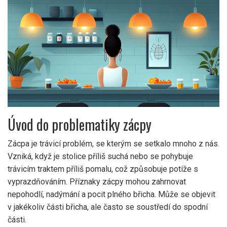
Úvod do problematiky zácpy
Zácpa je trávicí problém, se kterým se setkalo mnoho z nás.
Vzniká, když je stolice příliš suchá nebo se pohybuje
trávicím traktem příliš pomalu, což způsobuje potíže s
vyprazdňováním. Příznaky zácpy mohou zahrnovat
nepohodlí, nadýmání a pocit plného břicha. Může se objevit
v jakékoliv části břicha, ale často se soustředí do spodní
části.