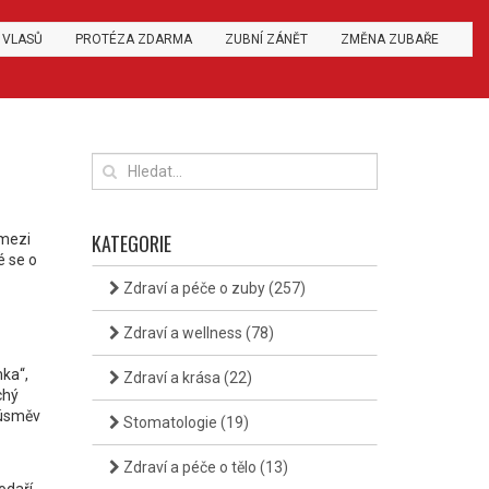
 VLASŮ
PROTÉZA ZDARMA
ZUBNÍ ZÁNĚT
ZMĚNA ZUBAŘE
KATEGORIE
 mezi
é se o
Zdraví a péče o zuby
(257)
Zdraví a wellness
(78)
ka“,
Zdraví a krása
(22)
chý
 úsměv
Stomatologie
(19)
Zdraví a péče o tělo
(13)