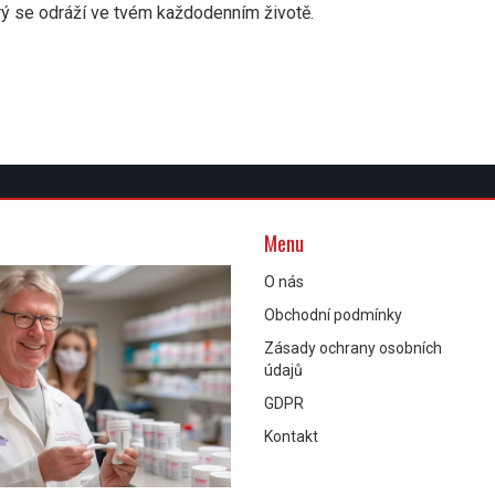
terý se odráží ve tvém každodenním životě.
Menu
O nás
Obchodní podmínky
Zásady ochrany osobních
údajů
GDPR
Kontakt