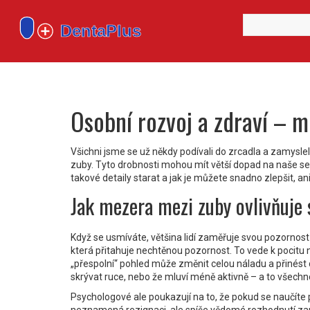
Osobní rozvoj a zdraví – 
Všichni jsme se už někdy podívali do zrcadla a zamysleli
zuby. Tyto drobnosti mohou mít větší dopad na naše se
takové detaily starat a jak je můžete snadno zlepšit, a
Jak mezera mezi zuby ovlivňuje
Když se usmíváte, většina lidí zaměřuje svou pozorno
která přitahuje nechtěnou pozornost. To vede k pocitu 
„přespolní“ pohled může změnit celou náladu a přinést 
skrývat ruce, nebo že mluví méně aktivně – a to všechn
Psychologové ale poukazují na to, že pokud se naučíte při