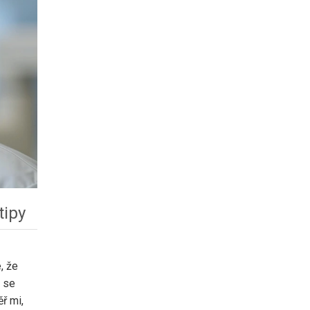
tipy
, že
m se
ř mi,