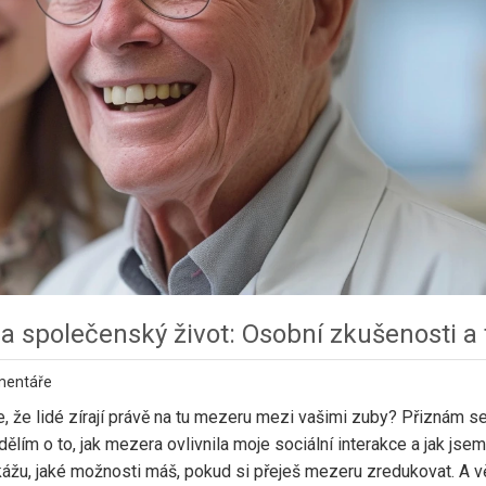
a společenský život: Osobní zkušenosti a 
mentáře
, že lidé zírají právě na tu mezeru mezi vašimi zuby? Přiznám se
lím o to, jak mezera ovlivnila moje sociální interakce a jak jse
kážu, jaké možnosti máš, pokud si přeješ mezeru zredukovat. A vě