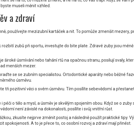
it se na to, co můžete změnit, a ne na to, co vás trápí. Když se vám p
ž byste museli měnit vzhled.
ěv a zdraví
denně, používejte mezizubní kartáček a nit. To pomůže zmenšit mezery, p
rozbití zubů při sportu, investujte do bite plate. Zdravé zuby jsou méně
je široké úsmívání nebo tahání rtů na opačnou stranu, posilují svaly, kte
opad menších mezer.
raďte se se zubním specialistou. Ortodontické aparáty nebo běžné faz
oměrného úsměvu.
te tři pozitivní věci o svém úsměvu. Tím posílíte sebevědomí a přestane
 i péči o tělo a mysl, a úsměv je skvělým spojením obou. Když se o zuby 
ědomí není závislé na dokonalosti, posílíte i svůj vnitřní růst.
kou, zkusíte nejprve změnit postoj a následně použít praktické tipy. V
it spokojenosti. A to je přece to, co osobní rozvoj a zdraví mají přinést.