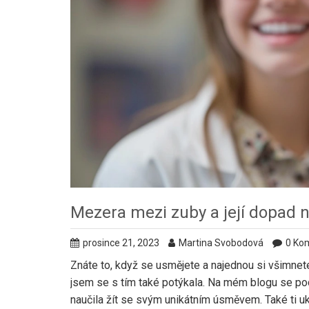
Mezera mezi zuby a její dopad n
prosince 21, 2023
Martina Svobodová
0 Ko
Znáte to, když se usmějete a najednou si všimnete
jsem se s tím také potýkala. Na mém blogu se podě
naučila žít se svým unikátním úsměvem. Také ti u