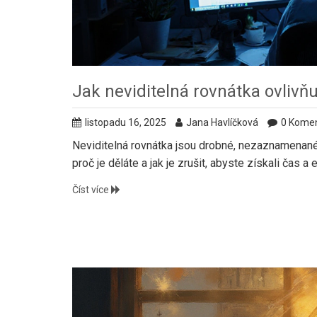
Jak neviditelná rovnátka ovlivňu
listopadu 16, 2025
Jana Havlíčková
0 Kome
Neviditelná rovnátka jsou drobné, nezaznamenané ú
proč je děláte a jak je zrušit, abyste získali čas a e
Číst více