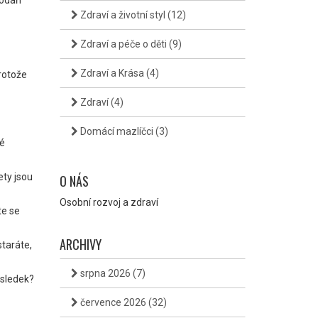
odaří
Zdraví a životní styl
(12)
Zdraví a péče o děti
(9)
Zdraví a Krása
(4)
rotože
Zdraví
(4)
Domácí mazlíčci
(3)
ré
ety jsou
O NÁS
Osobní rozvoj a zdraví
te se
ARCHIVY
staráte,
srpna 2026
(7)
ýsledek?
července 2026
(32)