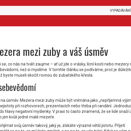
VYPADÁVÁNÍ
mezera mezi zuby a váš úsměv
 se, co nás na tváři zaujme – ať už jde o vrásky, lícní kosti nebo mezery
bevědomí, než si myslíme. V tomhle článku se podíváme, proč je důležit
niž byste museli skočit rovnou do zubařského křesla.
 sebevědomí
st na úsměv. Mezera mezi zuby může být vnímána jako „nepříjemná výjim
nejistoty při rozhovorech, prezentacích nebo třeba při randění. Jednodu
do hlavy negativní myšlenky. V praxi to často znamená, že se lidé snaží
o jen kvůli jedné malé mezeře.
jímat svůj úsměv takový, jaký je, získáte výrazně větší jistotu. Přijetí