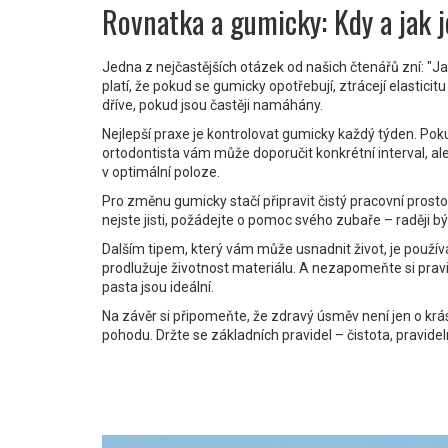
Rovnatka a gumicky: Kdy a jak 
Jedna z nejčastějších otázek od našich čtenářů zní: "
platí, že pokud se gumicky opotřebují, ztrácejí elastici
dříve, pokud jsou častěji namáhány.
Nejlepší praxe je kontrolovat gumicky každý týden. Pok
ortodontista vám může doporučit konkrétní interval, a
v optimální poloze.
Pro změnu gumicky stačí připravit čistý pracovní prost
nejste jisti, požádejte o pomoc svého zubaře – raději bý
Dalším tipem, který vám může usnadnit život, je použív
prodlužuje životnost materiálu. A nezapomeňte si pravi
pasta jsou ideální.
Na závěr si připomeňte, že zdravý úsměv není jen o krás
pohodu. Držte se základních pravidel – čistota, pravid