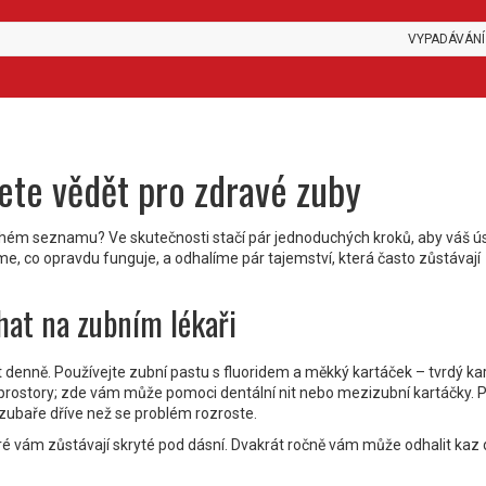
VYPADÁVÁNÍ
ete vědět pro zdravé zuby
dlouhém seznamu? Ve skutečnosti stačí pár jednoduchých kroků, aby váš 
e, co opravdu funguje, a odhalíme pár tajemství, která často zůstávají
chat na zubním lékaři
denně. Používejte zubní pastu s fluoridem a měkký kartáček – tvrdý ka
ostory; zde vám může pomoci dentální nit nebo mezizubní kartáčky. 
e zubaře dříve než se problém rozroste.
které vám zůstávají skryté pod dásní. Dvakrát ročně vám může odhalit kaz 