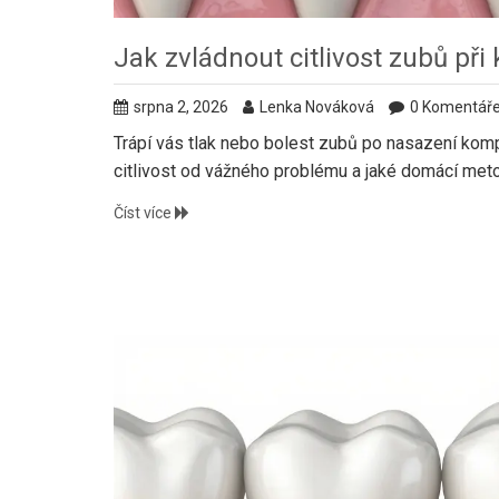
Jak zvládnout citlivost zubů při
srpna 2, 2026
Lenka Nováková
0 Komentář
Trápí vás tlak nebo bolest zubů po nasazení kompo
citlivost od vážného problému a jaké domácí meto
Číst více