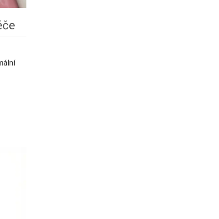
éče
mální