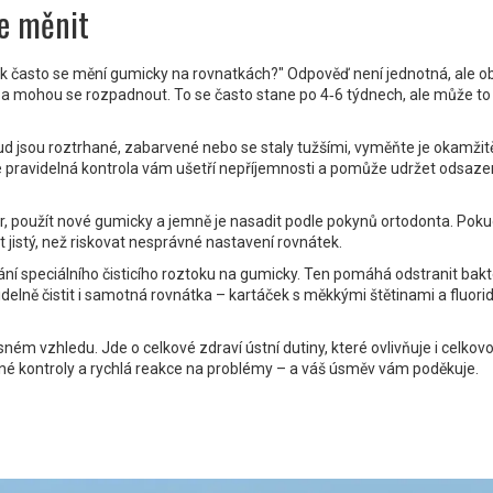
je měnit
Jak často se mění gumicky na rovnatkách?" Odpověď není jednotná, ale 
tu a mohou se rozpadnout. To se často stane po 4‑6 týdnech, ale může to 
ud jsou roztrhané, zabarvené nebo se staly tužšími, vyměňte je okamžit
le pravidelná kontrola vám ušetří nepříjemnosti a pomůže udržet odsaze
or, použít nové gumicky a jemně je nasadit podle pokynů ortodonta. Poku
t jistý, než riskovat nesprávné nastavení rovnátek.
ání speciálního čisticího roztoku na gumicky. Ten pomáhá odstranit bakt
delně čistit i samotná rovnátka – kartáček s měkkými štětinami a fluori
ném vzhledu. Jde o celkové zdraví ústní dutiny, které ovlivňuje i celkov
elné kontroly a rychlá reakce na problémy – a váš úsměv vám poděkuje.