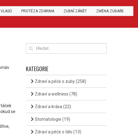
 VLASŮ
PROTÉZA ZDARMA
ZUBNÍ ZÁNĚT
ZMĚNA ZUBAŘE
KATEGORIE
úsměv
Zdraví a péče o zuby
(258)
Zdraví a wellness
(78)
rtáček
Zdraví a krása
(22)
Pokud se
Stomatologie
(19)
dříve,
Zdraví a péče o tělo
(13)