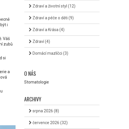
Zdraví a životní styl
(12)
Zdraví a péče o děti
(9)
obecně
být i
Zdraví a Krása
(4)
ě. Váš
Zdraví
(4)
ní zubů
Domácí mazlíčci
(3)
d si
erie a
O NÁS
dová
Stomatologie
ou
ARCHIVY
srpna 2026
(8)
července 2026
(32)