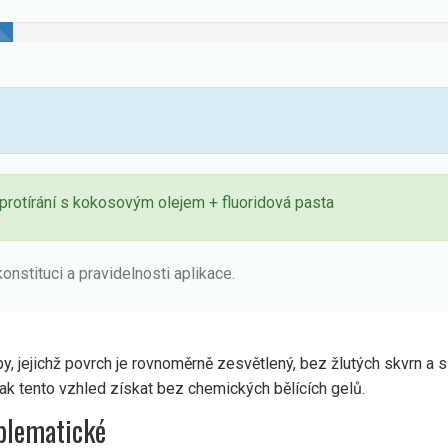
 protírání s kokosovým olejem + fluoridová pasta
onstituci a pravidelnosti aplikace.
, jejichž povrch je rovnoměrně zesvětlený, bez žlutých skvrn a 
 jak tento vzhled získat bez chemických bělících gelů.
oblematické