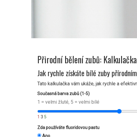
Přirodní bělení zubů: Kalkulačka
Jak rychle získáte bílé zuby přírodn
Tato kalkulačka vám ukáže, jak rychle a efekti
Současná barva zubů (1-5)
1 = velmi žluté, 5 = velmi bílé
1
3
5
Zda používáte fluoridovou pastu
Ano