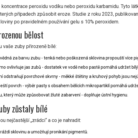
 koncentrace peroxidu vodíku nebo peroxidu karbamidu. Tyto látky
 některých případech způsobit eroze. Studie z roku 2023, publikova
loviny po pravidelném používání gelu s 10% peroxidem.
irozenou bělost
ou vaše zuby přirozeně bílé:
povědná za barvu zubu
- tenká nebo poškozená sklovina propouští více p
ímo ovlivňuje jas zubů
- dostatek ve vodě nebo pastě pomáhá udržet bílý 
ní odstraňují povrchové skvrny
- měkké štětiny a kruhový pohyb jsou nejú
leští povrch
- výběr pasty s obsahem bělících mikropartiklí pomáhá udrže
etu, který může způsobovat žluté zabarvení
- doplňuje ústní hygienu.
zuby zůstaly bílé
u nejčastější „zrádci“ a co je nahradit:
dráždí sklovinu a umožňují pronikání pigmentů.