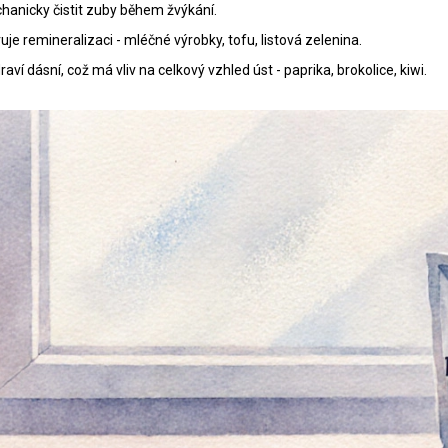
hanicky čistit zuby během žvýkání.
ruje remineralizaci
- mléčné výrobky, tofu, listová zelenina.
draví dásní, což má vliv na celkový vzhled úst
- paprika, brokolice, kiwi.