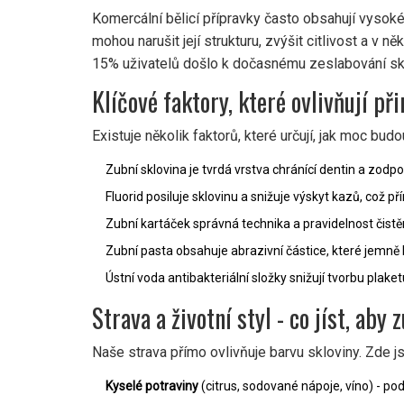
Komercální bělicí přípravky často obsahují vysoké
mohou narušit její strukturu, zvýšit citlivost a v
15% uživatelů došlo k dočasnému zeslabování sk
Klíčové faktory, které ovlivňují př
Existuje několik faktorů, které určují, jak moc bud
Zubní sklovina
je tvrdá vrstva chránící dentin a zod
Fluorid
posiluje sklovinu a snižuje výskyt kazů, což př
Zubní kartáček
správná technika a pravidelnost čistě
Zubní pasta
obsahuje abrazivní částice, které jemně 
Ústní voda
antibakteriální složky snižují tvorbu plak
Strava a životní styl - co jíst, aby 
Naše strava přímo ovlivňuje barvu skloviny. Zde jso
Kyselé potraviny
(citrus, sodované nápoje, víno) - po