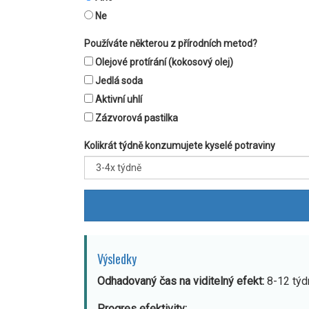
Ne
Používáte některou z přírodních metod?
Olejové protírání (kokosový olej)
Jedlá soda
Aktivní uhlí
Zázvorová pastilka
Kolikrát týdně konzumujete kyselé potraviny
Výsledky
Odhadovaný čas na viditelný efekt:
8-12 týd
Progres efektivity: