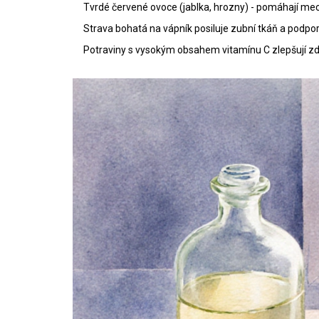
Tvrdé červené ovoce (jablka, hrozny) - pomáhají mec
Strava bohatá na
vápník
posiluje zubní tkáň a podpo
Potraviny s vysokým obsahem
vitamínu C
zlepšují z