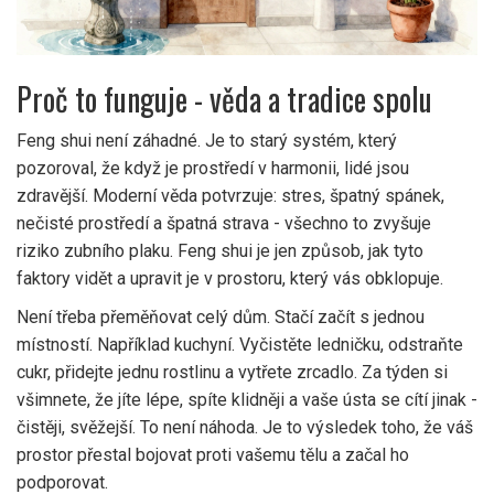
Proč to funguje - věda a tradice spolu
Feng shui není záhadné. Je to starý systém, který
pozoroval, že když je prostředí v harmonii, lidé jsou
zdravější. Moderní věda potvrzuje: stres, špatný spánek,
nečisté prostředí a špatná strava - všechno to zvyšuje
riziko zubního plaku. Feng shui je jen způsob, jak tyto
faktory vidět a upravit je v prostoru, který vás obklopuje.
Není třeba přeměňovat celý dům. Stačí začít s jednou
místností. Například kuchyní. Vyčistěte ledničku, odstraňte
cukr, přidejte jednu rostlinu a vytřete zrcadlo. Za týden si
všimnete, že jíte lépe, spíte klidněji a vaše ústa se cítí jinak -
čistěji, svěžejší. To není náhoda. Je to výsledek toho, že váš
prostor přestal bojovat proti vašemu tělu a začal ho
podporovat.