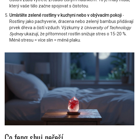
který vaše tělo začne spojovat s čistotou.
Umístěte zelené rostliny v kuchyni nebo v obývacím pokoji
-
Rostliny jako pachyverie, dracena nebo zelený bambus přidávají
prvek dřeva a čistí vzduch. Výzkumy z
University of Technology
Sydney
ukazují, že přítomnost rostlin snižuje stres o 15-20 %.
Méně stresu = více slin = méně plaku.
Co feng shui neřeší