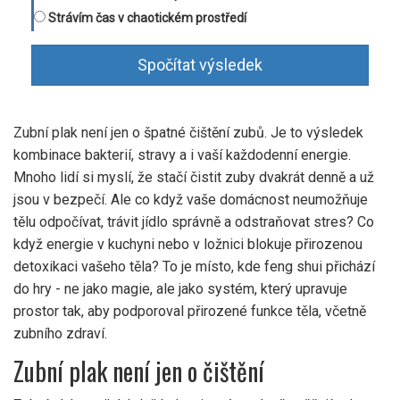
Strávím čas v chaotickém prostředí
Spočítat výsledek
Zubní plak není jen o špatné čištění zubů. Je to výsledek
kombinace bakterií, stravy a i vaší každodenní energie.
Mnoho lidí si myslí, že stačí čistit zuby dvakrát denně a už
jsou v bezpečí. Ale co když vaše domácnost neumožňuje
tělu odpočívat, trávit jídlo správně a odstraňovat stres? Co
když energie v kuchyni nebo v ložnici blokuje přirozenou
detoxikaci vašeho těla? To je místo, kde feng shui přichází
do hry - ne jako magie, ale jako systém, který upravuje
prostor tak, aby podporoval přirozené funkce těla, včetně
zubního zdraví.
Zubní plak není jen o čištění