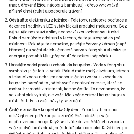
(např. dřevěná lžíce, nádobí z bambusu) - dřevo vyrovnává
přílišný ohně (cukr) a podporuje trávení.
Odstraňte elektroniku z ložnice
- Telefony, tabletové počítače a
dokonce i hodinky s LED světly blokují produkci melatoninu. Bez
něj se tělo nezotaví a sliny neobnoví svou ochrannou funkci.
Pokud nemůžete odstranit všechno, dejte je alespoň do jiné
místnosti. Pokud je to nemožné, použijte červený kámen (např.
křemen) na noční stolek - červená barva v feng shui stabilizuje
energii a pomáhá tělu „přepnout“ do režimu odpočinku.
Umístěte vodní prvek u vchodu do koupelny
- Voda v feng shui
symbolizuje čistotu a odtok. Pokud máte malý akvárium, kámen
s tekoucí vodou nebo jen nádobu s čistou vodou u vchodu do
koupelny, pomáhá to „odtahovat“ negativní energie, které se
mohou hromadit v místnosti, kde se čistíte. To neznamená, že
se zubní plak vytratí, ale vaše tělo začne vnímat koupelnu jako
místo čistoty - a vaše návyky se změní.
Čistěte zrcadla v koupelně každý den
- Zrcadla v feng shui
odrážejí energii. Pokud jsou znečištěná, odrážejí i vaši
nepřirozenou energii. Když se díváte do znečištěného zrcadla,
vaše podvědomí vnímá „nečistotu“ jako normální. Každý den po
čištění zubů vytřete zrcadlo čistým hadříkem. To je malý rituál,