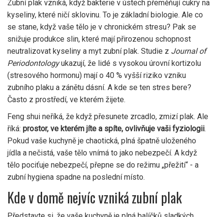
Zubní plak vzniká, když bakterie v ústech přeměňují cukry na
kyseliny, které ničí sklovinu. To je základní biologie. Ale co
se stane, když vaše tělo je v chronickém stresu? Pak se
snižuje produkce slin, které mají přirozenou schopnost
neutralizovat kyseliny a myt zubní plak. Studie z
Journal of
Periodontology
ukazují, že lidé s vysokou úrovní kortizolu
(stresového hormonu) mají o 40 % vyšší riziko vzniku
zubního plaku a zánětu dásní. A kde se ten stres bere?
Často z prostředí, ve kterém žijete.
Feng shui neříká, že když přesunete zrcadlo, zmizí plak. Ale
říká:
prostor, ve kterém jíte a spíte, ovlivňuje vaši fyziologii
.
Pokud vaše kuchyně je chaotická, plná špatně uloženého
jídla a nečistá, vaše tělo vnímá to jako nebezpečí. A když
tělo pociťuje nebezpečí, přepne se do režimu „přežití“ - a
zubní hygiena spadne na poslední místo.
Kde v domě nejvíc vzniká zubní plak
Představte si, že vaše kuchyně je plná balíčků sladkých