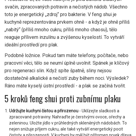
svačin, zpracovaných potravin a nečistých nádob. Všechno
toto je energetický „zdroj“ pro bakterie. V feng shui je
kuchyně reprezentována prvkem ohně - a když je ohně příliš
„nabitý“ (příliš mnoho cukru, příliš mnoho chaosu), tělo
reaguje přílivem inzulínu a zvýšenou kyselostí. To vytváří
ideální prostředí pro plak.
Podobně ložnice. Pokud tam máte telefony, počítače, nebo
pracovní věci, tělo se neumí úplně uvolnit. Spánek je klíčový
pro regeneraci slin. Když spíte špatně, sliny nejsou
dostatečně alkalické a nečistí zuby během noci. Výsledek?
Ráno máte kyselý ústní prostředí - a plak se začíná tvořit.
5 kroků feng shui proti zubnímu plaku
Udržujte kuchyni čistou a přirozenou
- Uklízejte sladkosti a
zpracované potraviny. Nahraďte je čerstvými ovoce, ořechy a
zeleninou. Uložte jídlo v průhledných skleněných nádobách. To
nejen snižuje příjem cukru, ale také vytváří energetický pocit
čistoty a přirozenosti. V kuchyni by měl být přítomen prvek dřeva