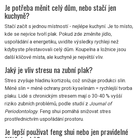
Je potřeba měnit celý dům, nebo stačí jen
kuchyně?
Stačí začít s jednou místností - nejlépe kuchyní. Je to místo,
kde se nejvíce tvoří plak. Pokud zde změníte jídlo,
uspořádání a energetiku, uvidíte výsledky rychleji než
kdybyste přestavovali celý dům. Koupelna a ložnice jsou
další klíčové místa, ale kuchyně je největší vliv.
Jaký je vliv stresu na zubní plak?
Stres zvyšuje hladinu kortizolu, což snižuje produkci slin.
Méně slin = méně ochrany proti kyselinám = rychlejší tvorba
plaku. Lidé s chronickým stresem mají o 30-40 % vyšší
riziko zubních problémů, podle studií z
Journal of
Periodontology
. Feng shui pomáhá snižovat stres
prostřednictvím uspořádání prostoru.
Je lepší používat feng shui nebo jen pravidelné