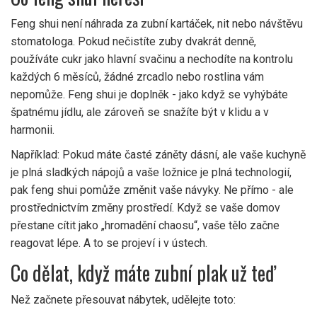
Feng shui není náhrada za zubní kartáček, nit nebo návštěvu
stomatologa. Pokud nečistíte zuby dvakrát denně,
používáte cukr jako hlavní svačinu a nechodíte na kontrolu
každých 6 měsíců, žádné zrcadlo nebo rostlina vám
nepomůže. Feng shui je doplněk - jako když se vyhýbáte
špatnému jídlu, ale zároveň se snažíte být v klidu a v
harmonii.
Například: Pokud máte časté záněty dásní, ale vaše kuchyně
je plná sladkých nápojů a vaše ložnice je plná technologií,
pak feng shui pomůže změnit vaše návyky. Ne přímo - ale
prostřednictvím změny prostředí. Když se vaše domov
přestane cítit jako „hromadění chaosu“, vaše tělo začne
reagovat lépe. A to se projeví i v ústech.
Co dělat, když máte zubní plak už teď
Než začnete přesouvat nábytek, udělejte toto: