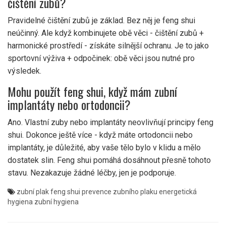
čištění zubů?
Pravidelné čištění zubů je základ. Bez něj je feng shui
neúčinný. Ale když kombinujete obě věci - čištění zubů +
harmonické prostředí - získáte silnější ochranu. Je to jako
sportovní výživa + odpočinek: obě věci jsou nutné pro
výsledek.
Mohu použít feng shui, když mám zubní
implantáty nebo ortodoncii?
Ano. Vlastní zuby nebo implantáty neovlivňují principy feng
shui. Dokonce ještě více - když máte ortodoncii nebo
implantáty, je důležité, aby vaše tělo bylo v klidu a mělo
dostatek slin. Feng shui pomáhá dosáhnout přesně tohoto
stavu. Nezakazuje žádné léčby, jen je podporuje.
zubní plak
feng shui
prevence zubního plaku
energetická
hygiena
zubní hygiena