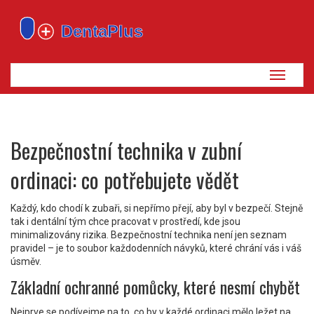
Zobrazi
navigaci
Bezpečnostní technika v zubní
ordinaci: co potřebujete vědět
Každý, kdo chodí k zubaři, si nepřímo přejí, aby byl v bezpečí. Stejně
tak i dentální tým chce pracovat v prostředí, kde jsou
minimalizovány rizika. Bezpečnostní technika není jen seznam
pravidel – je to soubor každodenních návyků, které chrání vás i váš
úsměv.
Základní ochranné pomůcky, které nesmí chybět
Nejprve se podívejme na to, co by v každé ordinaci mělo ležet na