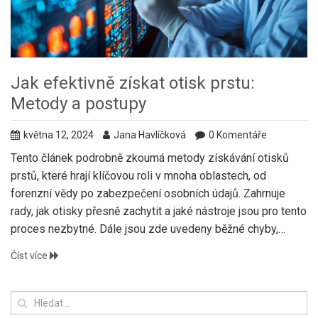
Jak efektivně získat otisk prstu:
Metody a postupy
května 12, 2024
Jana Havlíčková
0 Komentáře
Tento článek podrobně zkoumá metody získávání otisků
prstů, které hrají klíčovou roli v mnoha oblastech, od
forenzní vědy po zabezpečení osobních údajů. Zahrnuje
rady, jak otisky přesně zachytit a jaké nástroje jsou pro tento
proces nezbytné. Dále jsou zde uvedeny běžné chyby,
kterým je dobré se vyhnout, a přínos moderních technologií
Číst více
ke zlepšení této praxe.