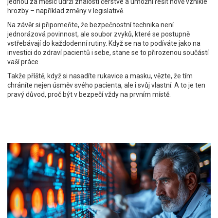
jednou za měsíc udrží znalosti čerstvé a umožní řešit nově vzniklé
hrozby – například změny v legislativě.
Na závěr si připomeňte, že bezpečnostní technika není
jednorázová povinnost, ale soubor zvyků, které se postupně
vstřebávají do každodenní rutiny. Když se na to podíváte jako na
investici do zdraví pacientů i sebe, stane se to přirozenou součástí
vaší práce.
Takže příště, když si nasadíte rukavice a masku, vězte, že tím
chráníte nejen úsměv svého pacienta, ale i svůj vlastní. A to je ten
pravý důvod, proč být v bezpečí vždy na prvním místě.