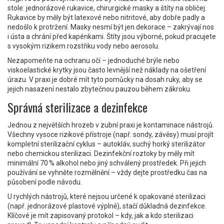
stole: jednorázové rukavice, chirurgické masky a štíty na obličej.
Rukavice by měly být latexové nebo nitritové, aby dobře padly a
nedošlo k protržení. Masky nesmí být jen dekorace – zakrývají nos
i ústa a chrání před kapénkami. Štíty jsou výborné, pokud pracujete
s vysokým rizikem rozstřiku vody nebo aerosolu.
Nezapomeňte na ochranu očí – jednoduché brýle nebo
viskoelastické krytky jsou často levnější než náklady na ošetření
úrazu. V praxi je dobré mít tyto pomůcky na dosah ruky, aby se
jejich nasazení nestalo zbytečnou pauzou během zákroku.
Správná sterilizace a dezinfekce
Jednou z největších hrozeb v zubní praxi je kontaminace nástrojů.
Všechny vysoce rizikové přístroje (např. sondy, závěsy) musí projít
kompletní sterilizační cyklus – autokláv, suchý horký sterilizátor
nebo chemickou sterilizaci. Dezinfekční roztoky by měly mít
minimální 70 % alkohol nebo jiný schválený prostředek. Při jejich
používání se vyhněte rozmělnění – vždy dejte prostředku čas na
působení podle návodu.
U rychlých nástrojů, které nejsou určené k opakované sterilizaci
(např. jednorázové plastové výplně), stačí důkladná dezinfekce.
Klíčové je mít zapisovaný protokol – kdy, jak a kdo sterilizaci