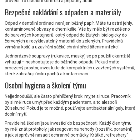
provedl. To usnadní kontrolu a případný audit.
Bezpečné nakládání s odpadem a materiály
Odpad v dentální ordinaci není jen běžný papír. Máte tu ostré jehly,
kontaminované obvazy a chemikálie. Vše by mělo být rozděleno
do barevných kontejnerů: ostrý odpad do žlutých, biologický do
červených a recyklovatelný materiál do zelených. Pravidelná
výměna košů a uzavírání sáčků chrání před šířením infekcí.
Jednorázové soupravy (rukavice, masky) se po použití okamžitě
vyhazují – neshootujte je do běžného odpadu. Pokud máte
omezený prostor, investujte do kompaktních uzavřených systémů,
které zabraňují úniku pachů a kontaminaci.
Osobní hygiena a školení týmu
Nejjednodušší, ale často přehlížený krok: myjte si ruce. Pracovník
by si měl ruce umýt před každým pacientem, a to alespoň
20 sekund. Pokud je to možné, používejte antibakteriální gely, které
doplní mytí.
Pravidelná školení jsou investicí do bezpečnosti. Každý člen týmu
by měl znát protokoly, jak reagovat na nehody (rozstřik, poranění)
a jak si správně nasadit ochranné pomůcky. Krátké „refreshery“