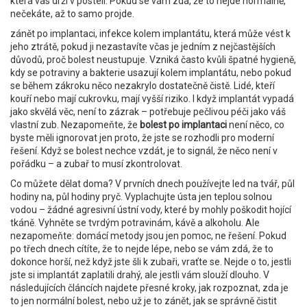
která vás drží v posteli. Pokud se vám zdá, že to nejde normálně,
nečekáte, až to samo projde.
zánět po implantaci
,
infekce kolem implantátu, která může vést k
jeho ztrátě, pokud ji nezastavíte včas
je jedním z nejčastějších
důvodů, proč bolest neustupuje. Vzniká často kvůli špatné hygieně,
kdy se potraviny a bakterie usazují kolem implantátu, nebo pokud
se během zákroku něco nezakrylo dostatečně čistě. Lidé, kteří
kouří nebo mají cukrovku, mají vyšší riziko. I když implantát vypadá
jako skvělá věc, není to zázrak – potřebuje pečlivou péči jako váš
vlastní zub. Nezapomeňte, že
bolest po implantaci
není něco, co
byste měli ignorovat jen proto, že jste se rozhodli pro moderní
řešení. Když se bolest nechce vzdát, je to signál, že něco není v
pořádku – a zubař to musí zkontrolovat.
Co můžete dělat doma? V prvních dnech používejte led na tvář, půl
hodiny na, půl hodiny pryč. Vyplachujte ústa jen teplou solnou
vodou – žádné agresivní ústní vody, které by mohly poškodit hojící
tkáně. Vyhněte se tvrdým potravinám, kávě a alkoholu. Ale
nezapomeňte: domácí metody jsou jen pomoc, ne řešení. Pokud
po třech dnech cítíte, že to nejde lépe, nebo se vám zdá, že to
dokonce horší, než když jste šli k zubaři, vraťte se. Nejde o to, jestli
jste si implantát zaplatili drahý, ale jestli vám slouží dlouho. V
následujících článcích najdete přesné kroky, jak rozpoznat, zda je
to jen normální bolest, nebo už je to zánět, jak se správně čistit