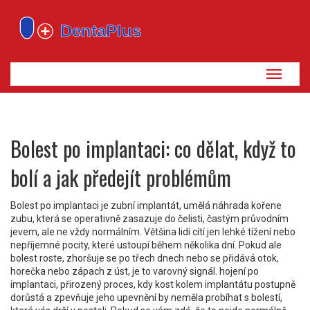
Zobrazi
navigaci
Bolest po implantaci: co dělat, když to
bolí a jak předejít problémům
Bolest po implantaci je
zubní implantát
,
umělá náhrada kořene
zubu, která se operativně zasazuje do čelisti
, častým průvodním
jevem, ale ne vždy normálním. Většina lidí cítí jen lehké tížení nebo
nepříjemné pocity, které ustoupí během několika dní. Pokud ale
bolest roste, zhoršuje se po třech dnech nebo se přidává otok,
horečka nebo zápach z úst, je to varovný signál.
hojení po
implantaci
,
přirozený proces, kdy kost kolem implantátu postupně
dorůstá a zpevňuje jeho upevnění
by neměla probíhat s bolestí,