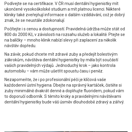
Podívejte se na certifikace. V ČR musí dentální hygienistky mít
ukončené vysokoškolské studium a mít platnou licenci. Některé
kliniky také zveřejňují informace o dalším vzdělávání, což je dobrý
znak, že se neustále zdokonalují.
Počítejte i s cenou a dostupností. Pravidelná údržba může stát od
800 do 2000 Kč, v závislosti na rozsahu služeb a lokalitě. Ptejte se
na balíčky – mnoho klinik nabízí slevy při zaplacení za několik
návštěv dopředu.
Na závěr, pokud chcete mít zdravé zuby a předejít bolestivým
zákrokům, návštěva dentální hygienistky by měla být součástí
vašich pravidelných výdajů. Jednoduchý krok – jako kontrola
automobilu – vám může ušetřit spoustu času i peněz.
Nezapomeňte, že i po profesionální péči je klíčová vaše
každodenní ústní hygiena. Dbejte na správný kartáček, čistěte si
zuby minimálně dvakrát denně a doplňujte fluoridem, pokud vám
to doporučí odborník. S těmito kroky a pravidelnými návštěvami
dentální hygienistky bude váš úsměv dlouhodobě zdravý a zářivý.