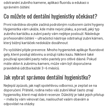
odstranění zubního kamene, aplikaci fluoridu a edukaci o
správném čištění.
Co můžete od dentální hygienistky očekávat?
První návštěva obvykle začíná podrobným rozborem ústní hygieny.
Hygienistka vám ukáže, kde máte nejvíc plaku, a poradí, jaký typ
zubního kartáčku a zubní pasty vám nejlépe poslouží. Následuje
profesionální čištění – ultračisticí nástroje odstraňují zubní kámen,
který běžný kartáček nedokáže dosáhnout.
Po vyčištění přijde prevence. Mnoho hygienistek aplikuje fluoridové
gely, které posilují sklovinu a snižují riziko kazu. Některé také
používají speciální pasty nebo pastely pro citlivé dásně. Pokud
máte sklon k zubnímu kameni, může vám být doporučena
pravidelná údržba každé 3–6 měsíců.
Jak vybrat správnou dentální hygienistku?
Nejlepší způsob, jak najít spolehlivou odbornici, je zeptat se na
doporučení. Přátelé, rodina nebo váš zubní lékař často znají
hygienistky, které mají dobré recenze. Důležitý je také jejich přístup
– měla by vám věnovat čas, naslouchat vašim obavám a
odpovídat na otázky.