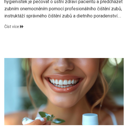
hygienistek je pečovat o ústní zdraví pacientů a předcházet
zubním onemocněním pomocí profesionálního čištění zubů,
instruktáží správného čištění zubů a dietního poradenství.
Článek také poskytuje několik tipů, jak pečovat o ústní
Číst více
hygienu doma a nakonec zdůrazňuje důležitost
pravidelných návštěv u dentální hygienistky.