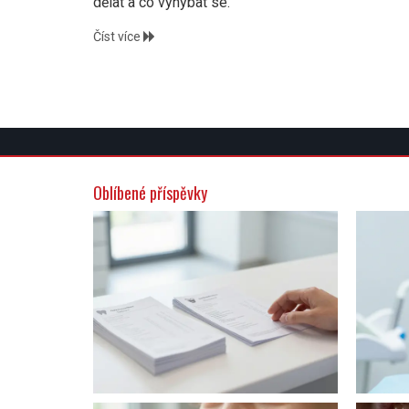
dělat a co vyhýbat se.
Číst více
Oblíbené příspěvky