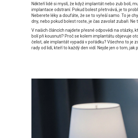
Někteří lidé si myslí, že když implantát nebo zub bolí,
implantace odstraní. Pokud bolest přetrvává, je to pro
Neberete léky a doufáte, že se to vyřeší samo. To je chyb
dny, nebo pokud bolest roste, je čas zavolat zubaři. Ne 
V našich článcích najdete přesné odpovědi na otázky, kt
bolí při kousnutí? Proč se kolem implantátu objevuje ot
čelist, ale implantát vypadá v pořádku? Všechno to je z
rady od lidí, kteří to každý den vidí. Nejde jen o tom, jak 