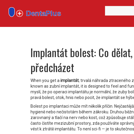
Implantát bolest: Co dělat,
předcházet
When you get a
implantát
,
trvalá náhrada ztraceného zu
known as
zubní implantát
, it is designed to feel and fun
myslí, že po operaci implantátu je normální, že zuby bo
pravá bolest, otok, hnis nebo pocit, že implantát se hýbe
Bolest po implantaci může mít několik příčin. Nejčastější
hygieně nebo nečistotám během zákroku
. Druhou běžn
zarovnaný a tlačí na nerv nebo kost, což způsobuje stá
často čistíte mezizubní prostory, zda používáte správný
vést k ztrátě implantátu. To není sci-fi — je to skutečno