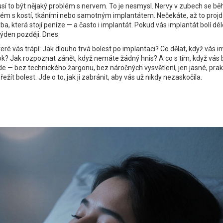
 musí to být nějaký problém s nervem. To je nesmysl. Nervy v zubech se b
blém s kostí, tkáními nebo samotným implantátem. Nečekáte, až to projd
a, která stojí peníze — a často i implantát. Pokud vás implantát bolí déle
týden později. Dnes.
eré vás trápí: Jak dlouho trvá bolest po implantaci? Co dělat, když vás i
ok? Jak rozpoznat zánět, když nemáte žádný hnis? A co s tím, když vás b
de — bez technického žargonu, bez náročných vysvětlení, jen jasné, prak
přežít bolest. Jde o to, jak ji zabránit, aby vás už nikdy nezaskočila.