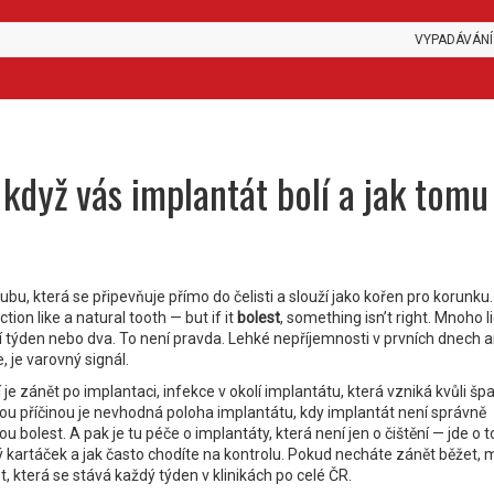
VYPADÁVÁNÍ
 když vás implantát bolí a jak tomu
bu, která se připevňuje přímo do čelisti a slouží jako kořen pro korunku
ction like a natural tooth — but if it
bolest
, something isn’t right.
Mnoho lid
lí týden nebo dva. To není pravda. Lehké nepříjemnosti v prvních dnech a
, je varovný signál.
 je
zánět po implantaci
,
infekce v okolí implantátu, která vzniká kvůli šp
ou příčinou je
nevhodná poloha implantátu
,
kdy implantát není správně
lou bolest
. A pak je tu
péče o implantáty
,
která není jen o čištění — jde o to
 kartáček a jak často chodíte na kontrolu
. Pokud necháte zánět běžet,
st, která se stává každý týden v klinikách po celé ČR.