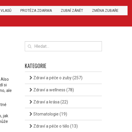
 VLASŮ
PROTÉZA ZDARMA
ZUBNÍ ZÁNĚT
ZMĚNA ZUBAŘE
KATEGORIE
Zdraví a péče o zuby
(257)
. Also
í si
Zdraví a wellness
(78)
no, ale
Zdraví a krása
(22)
atné
Stomatologie
(19)
, jak
 může
Zdraví a péče o tělo
(13)