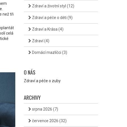
ěhem
Zdraví a životní styl
(12)
e.
 než tři
Zdraví a péče o děti
(9)
mplantát
Zdraví a Krása
(4)
olí celá
tické
Zdraví
(4)
Domácí mazlíčci
(3)
O NÁS
Zdraví a péče o zuby
ARCHIVY
srpna 2026
(7)
července 2026
(32)