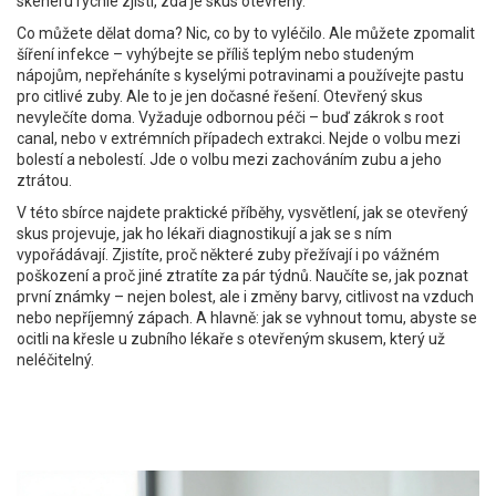
skeneru rychle zjistí, zda je skus otevřený.
Co můžete dělat doma? Nic, co by to vyléčilo. Ale můžete zpomalit
šíření infekce – vyhýbejte se příliš teplým nebo studeným
nápojům, nepřeháníte s kyselými potravinami a používejte pastu
pro citlivé zuby. Ale to je jen dočasné řešení. Otevřený skus
nevylečíte doma. Vyžaduje odbornou péči – buď zákrok s root
canal, nebo v extrémních případech extrakci. Nejde o volbu mezi
bolestí a nebolestí. Jde o volbu mezi zachováním zubu a jeho
ztrátou.
V této sbírce najdete praktické příběhy, vysvětlení, jak se otevřený
skus projevuje, jak ho lékaři diagnostikují a jak se s ním
vypořádávají. Zjistíte, proč některé zuby přežívají i po vážném
poškození a proč jiné ztratíte za pár týdnů. Naučíte se, jak poznat
první známky – nejen bolest, ale i změny barvy, citlivost na vzduch
nebo nepříjemný zápach. A hlavně: jak se vyhnout tomu, abyste se
ocitli na křesle u zubního lékaře s otevřeným skusem, který už
neléčitelný.