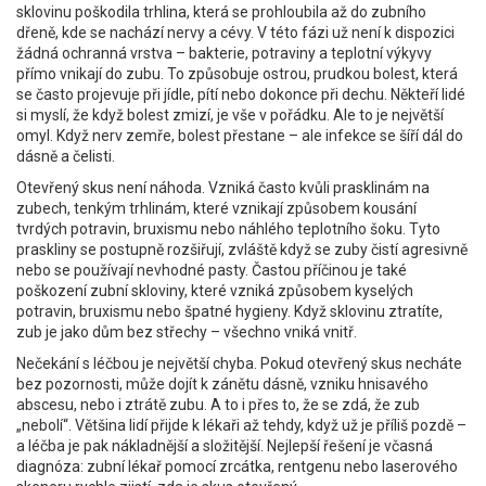
sklovinu poškodila trhlina, která se prohloubila až do zubního
dřeně, kde se nachází nervy a cévy. V této fázi už není k dispozici
žádná ochranná vrstva – bakterie, potraviny a teplotní výkyvy
přímo vnikají do zubu. To způsobuje ostrou, prudkou bolest, která
se často projevuje při jídle, pítí nebo dokonce při dechu. Někteří lidé
si myslí, že když bolest zmizí, je vše v pořádku. Ale to je největší
omyl. Když nerv zemře, bolest přestane – ale infekce se šíří dál do
dásně a čelisti.
Otevřený skus není náhoda. Vzniká často kvůli
prasklinám na
zubech
,
tenkým trhlinám, které vznikají způsobem kousání
tvrdých potravin, bruxismu nebo náhlého teplotního šoku
. Tyto
praskliny se postupně rozšiřují, zvláště když se zuby čistí agresivně
nebo se používají nevhodné pasty. Častou příčinou je také
poškození zubní skloviny
,
které vzniká způsobem kyselých
potravin, bruxismu nebo špatné hygieny
. Když sklovinu ztratíte,
zub je jako dům bez střechy – všechno vniká vnitř.
Nečekání s léčbou je největší chyba. Pokud otevřený skus necháte
bez pozornosti, může dojít k zánětu dásně, vzniku hnisavého
abscesu, nebo i ztrátě zubu. A to i přes to, že se zdá, že zub
„nebolí“. Většina lidí přijde k lékaři až tehdy, když už je příliš pozdě –
a léčba je pak nákladnější a složitější. Nejlepší řešení je včasná
diagnóza: zubní lékař pomocí zrcátka, rentgenu nebo laserového