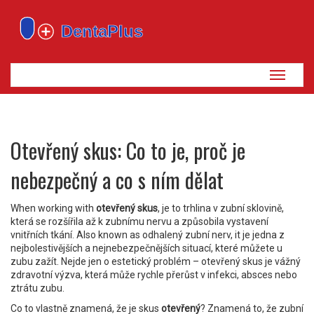
Zobrazi
navigaci
Otevřený skus: Co to je, proč je
nebezpečný a co s ním dělat
When working with
otevřený skus
,
je to trhlina v zubní sklovině,
která se rozšířila až k zubnímu nervu a způsobila vystavení
vnitřních tkání
. Also known as
odhalený zubní nerv
, it je jedna z
nejbolestivějších a nejnebezpečnějších situací, které můžete u
zubu zažít.
Nejde jen o estetický problém – otevřený skus je vážný
zdravotní výzva, která může rychle přerůst v infekci, absces nebo
ztrátu zubu.
Co to vlastně znamená, že je skus
otevřený
? Znamená to, že zubní