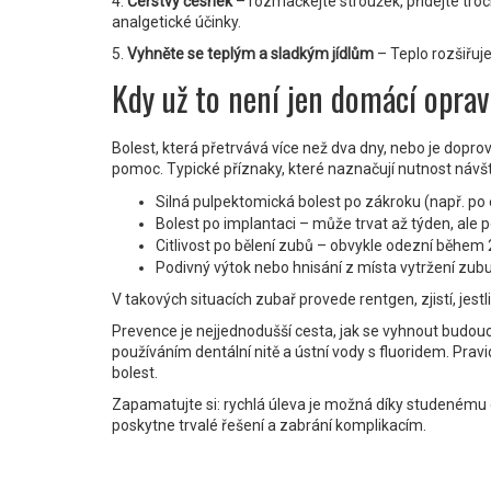
4.
Čerstvý česnek
– rozmačkejte stroužek, přidejte troc
analgetické účinky.
5.
Vyhněte se teplým a sladkým jídlům
– Teplo rozšiřuje
Kdy už to není jen domácí oprav
Bolest, která přetrvává více než dva dny, nebo je do
pomoc. Typické příznaky, které naznačují nutnost návšt
Silná pulpektomická bolest po zákroku (např. po 
Bolest po implantaci – může trvat až týden, ale p
Citlivost po bělení zubů – obvykle odezní během 
Podivný výtok nebo hnisání z místa vytržení zub
V takových situacích zubař provede rentgen, zjistí, jestl
Prevence je nejjednodušší cesta, jak se vyhnout budo
používáním dentální nitě a ústní vody s fluoridem. Prav
bolest.
Zapamatujte si: rychlá úleva je možná díky studenému 
poskytne trvalé řešení a zabrání komplikacím.