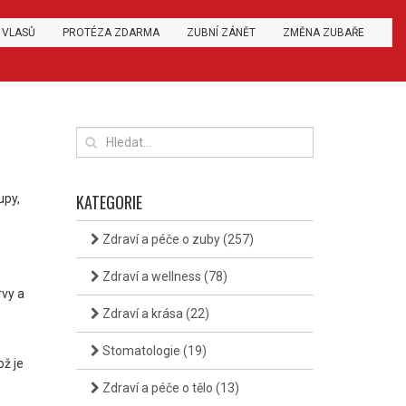
 VLASŮ
PROTÉZA ZDARMA
ZUBNÍ ZÁNĚT
ZMĚNA ZUBAŘE
KATEGORIE
upy,
Zdraví a péče o zuby
(257)
Zdraví a wellness
(78)
rvy a
Zdraví a krása
(22)
Stomatologie
(19)
ž je
Zdraví a péče o tělo
(13)