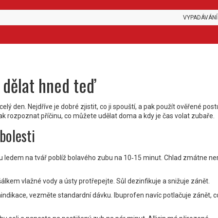
VYPADÁVÁNÍ
 dělat hned teď
 den. Nejdříve je dobré zjistit, co ji spouští, a pak použít ověřené post
k rozpoznat příčinu, co můžete udělat doma a kdy je čas volat zubaře.
bolesti
ou ledem na tvář poblíž bolavého zubu na 10‑15 minut. Chlad zmátne ne
 šálkem vlažné vody a ústy protřepejte. Sůl dezinfikuje a snižuje zánět.
dikace, vezměte standardní dávku. Ibuprofen navíc potlačuje zánět, co