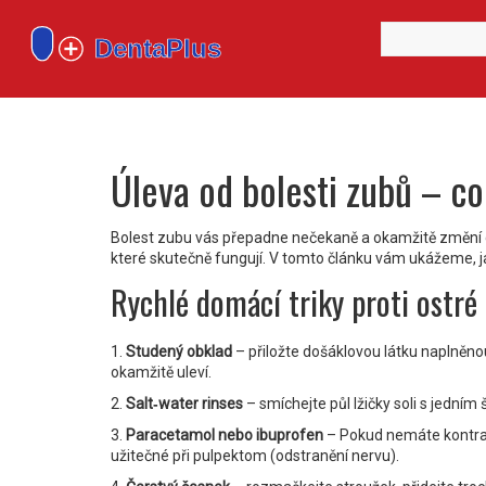
Úleva od bolesti zubů – co
Bolest zubu vás přepadne nečekaně a okamžitě změní celý
které skutečně fungují. V tomto článku vám ukážeme, ja
Rychlé domácí triky proti ostré 
1.
Studený obklad
– přiložte došáklovou látku naplněn
okamžitě uleví.
2.
Salt‑water rinses
– smíchejte půl lžičky soli s jedním
3.
Paracetamol nebo ibuprofen
– Pokud nemáte kontrain
užitečné při pulpektom (odstranění nervu).