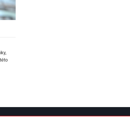
iky,
této