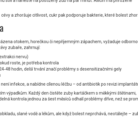
hu soli a naneste na postižený zub na pár minut. Allicin má přirozené
 cévy a zhoršuje citlivost, cukr pak podporuje bakterie, které bolest zhorš
a
provázena otokem, horečkou či nepříjemným zápachem, vyžaduje odborn
ěvy zubaře, zahrnují:
extrakci nervu)
okud roste, je potřeba kontrola
24‑48 hodin, delší trvání značí problémy s desensitizačními gely
u
i není infekce, a nabídne cílenou léčbu – od antibiotik po revizi implantát
ucím výpadkům. Každý den čistěte zuby kartáčkem s měkkými štětinami,
idelná kontrola jednou za šest měsíců odhalí problémy dříve, než se pro
obkladu, slané vodě a lékům, ale když bolest neprchává, neotálejte – z