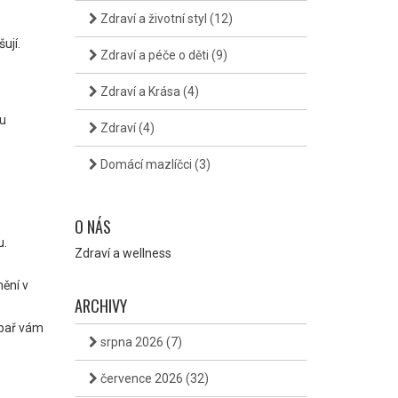
Zdraví a životní styl
(12)
ují.
Zdraví a péče o děti
(9)
Zdraví a Krása
(4)
ou
Zdraví
(4)
Domácí mazlíčci
(3)
O NÁS
u.
Zdraví a wellness
mění v
ARCHIVY
ubař vám
srpna 2026
(7)
července 2026
(32)