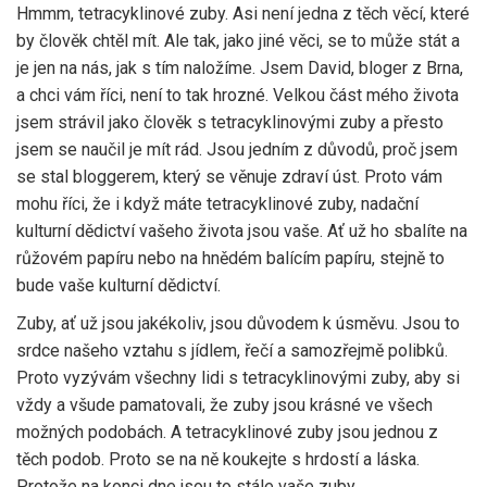
Hmmm, tetracyklinové zuby. Asi není jedna z těch věcí, které
by člověk chtěl mít. Ale tak, jako jiné věci, se to může stát a
je jen na nás, jak s tím naložíme. Jsem David, bloger z Brna,
a chci vám říci, není to tak hrozné. Velkou část mého života
jsem strávil jako člověk s tetracyklinovými zuby a přesto
jsem se naučil je mít rád. Jsou jedním z důvodů, proč jsem
se stal bloggerem, který se věnuje zdraví úst. Proto vám
mohu říci, že i když máte tetracyklinové zuby, nadační
kulturní dědictví vašeho života jsou vaše. Ať už ho sbalíte na
růžovém papíru nebo na hnědém balícím papíru, stejně to
bude vaše kulturní dědictví.
Zuby, ať už jsou jakékoliv, jsou důvodem k úsměvu. Jsou to
srdce našeho vztahu s jídlem, řečí a samozřejmě polibků.
Proto vyzývám všechny lidi s tetracyklinovými zuby, aby si
vždy a všude pamatovali, že zuby jsou krásné ve všech
možných podobách. A tetracyklinové zuby jsou jednou z
těch podob. Proto se na ně koukejte s hrdostí a láska.
Protože na konci dne jsou to stále vaše zuby.