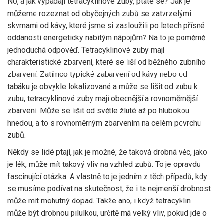
No, a jak vypadají tetracyklinové zuby, ptáte se? Jak je
můžeme rozeznat od obyčejných zubů se zatvrzelými
skvrnami od kávy, které jsme si zasloužili po letech přísné
oddanosti energeticky nabitým nápojům? Na to je poměrně
jednoduchá odpověď. Tetracyklinové zuby mají
charakteristické zbarvení, které se liší od běžného zubního
zbarvení. Zatímco typické zabarvení od kávy nebo od
tabáku je obvykle lokalizované a může se lišit od zubu k
zubu, tetracyklinové zuby mají obecnější a rovnoměrnější
zbarvení. Může se lišit od světle žluté až po hlubokou
hnedou, a to s rovnoměrným zbarvením na celém povrchu
zubů.
Někdy se lidé ptají, jak je možné, že taková drobná věc, jako
je lék, může mít takový vliv na vzhled zubů. To je opravdu
fascinující otázka. A vlastně to je jedním z těch případů, kdy
se musíme podívat na skutečnost, že i ta nejmenší drobnost
může mít mohutný dopad. Takže ano, i když tetracyklin
může být drobnou pilulkou, určitě má velký vliv, pokud jde o