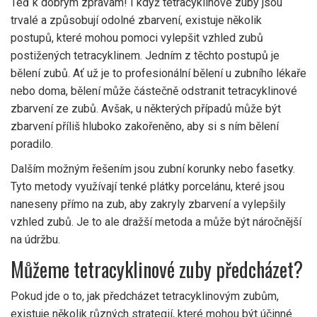
Teď k dobrým zprávám! I když tetracyklinové zuby jsou
trvalé a způsobují odolné zbarvení, existuje několik
postupů, které mohou pomoci vylepšit vzhled zubů
postižených tetracyklinem. Jedním z těchto postupů je
bělení zubů. Ať už je to profesionální bělení u zubního lékaře
nebo doma, bělení může částečně odstranit tetracyklinové
zbarvení ze zubů. Avšak, u některých případů může být
zbarvení příliš hluboko zakořeněno, aby si s ním bělení
poradilo.
Dalším možným řešením jsou zubní korunky nebo fasetky.
Tyto metody využívají tenké plátky porcelánu, které jsou
naneseny přímo na zub, aby zakryly zbarvení a vylepšily
vzhled zubů. Je to ale dražší metoda a může být náročnější
na údržbu.
Můžeme tetracyklinové zuby předcházet?
Pokud jde o to, jak předcházet tetracyklinovým zubům,
existuje několik různých strategií, které mohou být účinné.