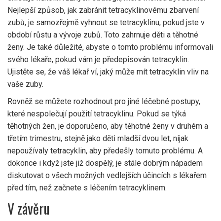
Nejlepší způsob, jak zabránit tetracyklinovému zbarvení
zubů, je samozřejmě vyhnout se tetracyklinu, pokud jste v
období růstu a vývoje zubů. Toto zahrnuje děti a těhotné
ženy. Je také důležité, abyste o tomto problému informovali
svého lékaře, pokud vám je předepisován tetracyklin.
Ujistěte se, že váš lékař ví, jaký může mít tetracyklin vliv na
vaše zuby.
Rovněž se můžete rozhodnout pro jiné léčebné postupy,
které nespolečují použití tetracyklinu. Pokud se týká
těhotných žen, je doporučeno, aby těhotné ženy v druhém a
třetím trimestru, stejně jako děti mladší dvou let, nijak
nepoužívaly tetracyklin, aby předešly tomuto problému. A
dokonce i když jste již dospělý, je stále dobrým nápadem
diskutovat o všech možných vedlejších účincích s lékařem
před tím, než začnete s léčením tetracyklinem.
V závěru