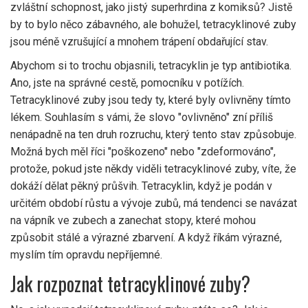
zvláštní schopnost, jako jistý superhrdina z komiksů? Jistě
by to bylo něco zábavného, ale bohužel, tetracyklinové zuby
jsou méně vzrušující a mnohem trápení obdařující stav.
Abychom si to trochu objasnili, tetracyklin je typ antibiotika.
Ano, jste na správné cestě, pomocníku v potížích.
Tetracyklinové zuby jsou tedy ty, které byly ovlivněny tímto
lékem. Souhlasím s vámi, že slovo "ovlivněno" zní příliš
nenápadně na ten druh rozruchu, který tento stav způsobuje.
Možná bych měl říci "poškozeno" nebo "zdeformováno",
protože, pokud jste někdy viděli tetracyklinové zuby, víte, že
dokáží dělat pěkný průšvih. Tetracyklin, když je podán v
určitém období růstu a vývoje zubů, má tendenci se navázat
na vápník ve zubech a zanechat stopy, které mohou
způsobit stálé a výrazné zbarvení. A když říkám výrazné,
myslím tím opravdu nepříjemné.
Jak rozpoznat tetracyklinové zuby?