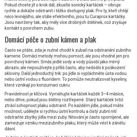
Pokud chcete jít o krok dál, zkusíte sonický kartáček – vibruje
rychle a dokáže odstranit i těžko dostupný plak. Pro ty, kteří chtějí
něco levnějšího, ale stále efektivního, jsou tu Curaprox kartáčky.
Jsou navrženy tak, aby měly více drobných štětinek, což zvyšuje
kontakt s povrchem zubu.
Domácí péče o zubní kámen a plak
Často se ptáte, zda je nutné chodit k zubaři na odstranění zubního
kamene. Domácí metody mohou pomoct, ale jsou vhodné jen pro
povrchový kámen. Směs jedlé sody a vody působí jako mírný
abraziv, ale nepoužívejte ji příliš často, aby nedošlo k poškození
skloviny. Další jednoduchý trik: po jídle si vypláchněte ústa vodou
nebo ústní vodou s fluoridem. To pomůže neutralizovat kyseliny,
které vznikají po konzumaci cukru.
Pravidelnost je klíčová. Vyměňujte kartáček každé 3–4 měsíce,
nebo dříve, pokud jsou štětiny roztřepené. Starý kartáček totiž
ztrácí schopnost plaku odstranit. Po každém jídle, pokud máte
možnost, udělejte si rychlou ústní kontrolu a čistý zubní nití
odstraňte zbytky jídla mezi zuby. Nitování je často opomíjené, ale
zamezuje vzniku mezizubního plaku, který může vést k zánětu
dásní.