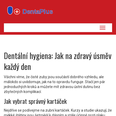
Zobrazi
navigaci
Dentální hygiena: Jak na zdravý úsměv
každý den
Všichni víme, že čisté zuby jsou součástí dobrého vzhledu, ale
málokdo si uvědomuje, jak na to opravdu funguje. Stačí jen pár
jednoduchých kroků a můžete mít zdravou ústní dutinu bez
zbytečných komplikací.
Jak vybrat správný kartáček
Nejdříve se podívejme na zubní kartáček. Kurzy a studie ukazují, že
měkké štětiny jsou šetrnější k dásním a stále účinné proti plaku.