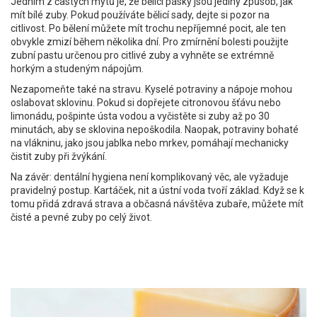
Jedním z častých mýtů je, že bělící pásky jsou jediný způsob, jak
mít bílé zuby. Pokud používáte bělicí sady, dejte si pozor na
citlivost. Po bělení můžete mít trochu nepříjemné pocit, ale ten
obvykle zmizí během několika dní. Pro zmírnění bolesti použijte
zubní pastu určenou pro citlivé zuby a vyhněte se extrémně
horkým a studeným nápojům.
Nezapomeňte také na stravu. Kyselé potraviny a nápoje mohou
oslabovat sklovinu. Pokud si dopřejete citronovou šťávu nebo
limonádu, pošpinte ústa vodou a vyčistěte si zuby až po 30
minutách, aby se sklovina nepoškodila. Naopak, potraviny bohaté
na vlákninu, jako jsou jablka nebo mrkev, pomáhají mechanicky
čistit zuby při žvýkání.
Na závěr: dentální hygiena není komplikovaný věc, ale vyžaduje
pravidelný postup. Kartáček, nit a ústní voda tvoří základ. Když se k
tomu přidá zdravá strava a občasná návštěva zubaře, můžete mít
čisté a pevné zuby po celý život.