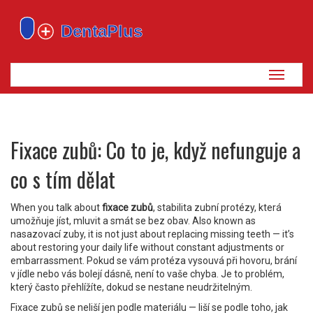
Zobrazi
navigaci
Fixace zubů: Co to je, když nefunguje a
co s tím dělat
When you talk about
fixace zubů
,
stabilita zubní protézy, která
umožňuje jíst, mluvit a smát se bez obav
. Also known as
nasazovací zuby
, it is not just about replacing missing teeth — it’s
about restoring your daily life without constant adjustments or
embarrassment.
Pokud se vám protéza vysouvá při hovoru, brání
v jídle nebo vás bolejí dásně, není to vaše chyba. Je to problém,
který často přehlížíte, dokud se nestane neudržitelným.
Fixace zubů se neliší jen podle materiálu — liší se podle toho, jak