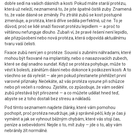
dobře sedí na vašich dásních a kosti. Pokud máte starší protézu,
která už neleží, neznamená to, že jste špatně čistili zuby. Znamená
to, že vaše dásně se změnily. Po ztrátě zubů se kost postupně
zmenšuje, a protéza, která dříve seděla perfektně, už ne. To je
důvod, proč se lidé snaží fixovat protézu lepidlem — a proč to
většinou nefunguje dlouho. Zubaři ví, že pravé řešení není lepidlo,
ale přizpůsobení nebo nová protéza, která odpovídá aktuálnímu
tvaru vaší čelisti.
Fixace zubů není jen o protéze. Souvisí s
zubními náhradami
, které
mohou být fixované na implantáty, nebo o
nasazovacích zubech
,
které se dají snadno sundat. Když se protéza pohybuje, může to
vést k bolesti, zánětům dásní nebo dokonce k poškození kosti. A to
všechno se dá vyřešit — ale jen pokud přestanete přehlížet první
varovné příznaky. Nečekáte, až vás protéza vysune při schůzce
nebo při večeři s rodinou. Zjistěte, co způsobuje, že vám sedění
zubů přestává být přirozené — a co můžete udělat hned teď,
abyste se z toho dostali bez stresu a nákladů.
Pod tímto seznamem najdete články, které vám pomohou
pochopit, proč protéza neudržuje, jak ji správně péčí, kdy je čas ji
vyměnit a jak se vyhnout běžným chybám, které vás stojí čas,
peníze a sebevědomí. Nejde o to, mít zuby — jde o to, aby vám
nebránily žít normálně.