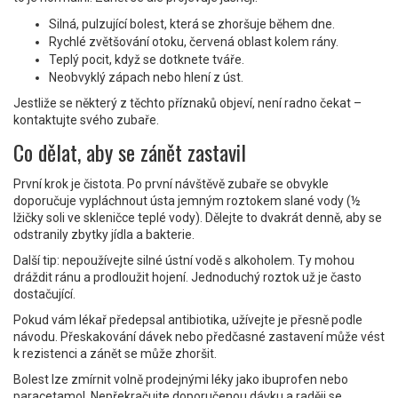
Silná, pulzující bolest, která se zhoršuje během dne.
Rychlé zvětšování otoku, červená oblast kolem rány.
Teplý pocit, když se dotknete tváře.
Neobvyklý zápach nebo hlení z úst.
Jestliže se některý z těchto příznaků objeví, není radno čekat –
kontaktujte svého zubaře.
Co dělat, aby se zánět zastavil
První krok je čistota. Po první návštěvě zubaře se obvykle
doporučuje vypláchnout ústa jemným roztokem slané vody (½
lžičky soli ve skleničce teplé vody). Dělejte to dvakrát denně, aby se
odstranily zbytky jídla a bakterie.
Další tip: nepoužívejte silné ústní vodě s alkoholem. Ty mohou
dráždit ránu a prodloužit hojení. Jednoduchý roztok už je často
dostačující.
Pokud vám lékař předepsal antibiotika, užívejte je přesně podle
návodu. Přeskakování dávek nebo předčasné zastavení může vést
k rezistenci a zánět se může zhoršit.
Bolest lze zmírnit volně prodejnými léky jako ibuprofen nebo
paracetamol. Nepřekračujte doporučenou dávku a raději se