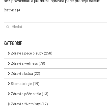
bez povšimnutí a jak může správná péče předejít dalším
komplikacím. Získejte užitečné tipy, jak pečovat o svá ústa a
Číst více
zajistit si nejen zdravé, ale i šťastné úsměvy.
KATEGORIE
Zdraví a péče o zuby
(258)
Zdraví a wellness
(78)
Zdraví a krása
(22)
Stomatologie
(19)
Zdraví a péče o tělo
(13)
Zdraví a životní styl
(12)