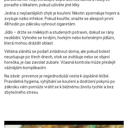
poraďte s lékařem, pokud užíváte jiné léky.
Jedna z nejčastějších chyb je kouření. Nikotin zpomaluje hojení a
zvyšuje riziko infekce. Pokud kouříte, snažte se alespoň první
48 hodin po zákroku vyhnout cigaretám.
Jídlo – držte se měkkých a studených potravin, dokud se rány
nezklidní. Vyhněte se tvrdým, horkým nebo kořeněným jídlům,
která mohou dráždit oblast.
Většina zánětů se podaří zvládnout doma, ale pokud bolest
neustupuje po třech dnech, otok se zvětšuje nebo se objeví
horečka, je čas zavolat zubaře. Včasná kontrola může předejít
vážnějším komplikacím.
Na závěr: prevence je nejjednodušší cesta k úspěšné léčbě.
Pravidelná hygiena, vyhýbání se kouření a dodržení pokynů po
zákroku vám pomůže vrátit se k běžnému životu rychle a bez
zbytečného stresu.