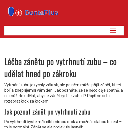
Zobrazi
navigaci
Léčba zánětu po vytrhnutí zubu – co
udělat hned po zákroku
Vytrhání zubu je rychlý zákrok, ale po něm může přijít zánět, který
bolí a znepříjemní vám den. Jak poznáte, že se něco děje špatně, a
co můžete udělat, aby se zánět rychle zahojil? Pojďme si to
rozebrat krok za krokem.
Jak poznat zánět po vytrhnutí zubu
Po vytrhnutí byste měli cítit mírnou otok a možná i slabou bolest –
to je normální. Zánět se ale projevuje jasněji: