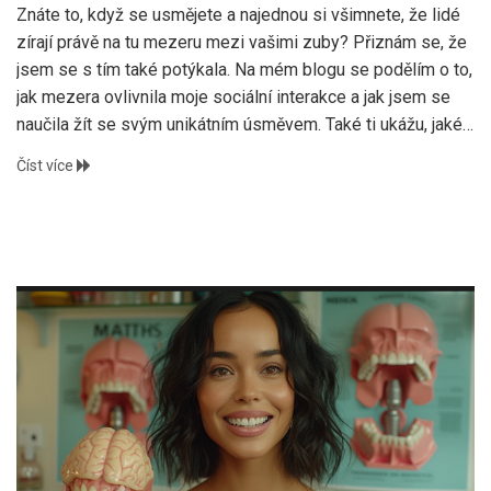
Znáte to, když se usmějete a najednou si všimnete, že lidé
zírají právě na tu mezeru mezi vašimi zuby? Přiznám se, že
jsem se s tím také potýkala. Na mém blogu se podělím o to,
jak mezera ovlivnila moje sociální interakce a jak jsem se
naučila žít se svým unikátním úsměvem. Také ti ukážu, jaké
možnosti máš, pokud si přeješ mezeru zredukovat. A věř mi,
Číst více
není to jen o vzhledu, ale o pocitu sebejistoty, který se
odráží ve tvém každodenním životě.