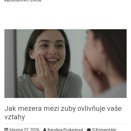
každodenním životě.
Jak mezera mezi zuby ovlivňuje vaše
vztahy
března 22, 2026
Karolina Prokešová
0 Komentáře