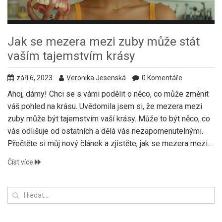
Jak se mezera mezi zuby může stát
vaším tajemstvím krásy
září 6, 2023
Veronika Jesenská
0 Komentáře
Ahoj, dámy! Chci se s vámi podělit o něco, co může změnit
váš pohled na krásu. Uvědomila jsem si, že mezera mezi
zuby může být tajemstvím vaší krásy. Může to být něco, co
vás odlišuje od ostatních a dělá vás nezapomenutelnými.
Přečtěte si můj nový článek a zjistěte, jak se mezera mezi
zuby může stát tím, co vás vynese nade vše.
Číst více