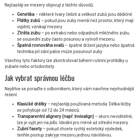
Nejčastěji se mezery objevují z těchto důvodů:
Genetika
– některé tvary čelisti a velikost zubů jsou dědičné.
Plátky zubů
– pokud jsou zuby menší než prostor, který mají
vyplnit, vznikají mezery.
Ztráta zubu
– po extrakci nebo odpadnutí mléčného zubu
se sousední zuby často posunou a vytvoří mezeru.
Špatná rovnováha svalů
– špatné držení jazyka nebo špatná
technika při sání palce může posunout zuby.
Všechny tyto faktory lze zkontrolovat během rutinní prohlídky u
zubaře nebo ortodontisty.
Jak vybrat správnou léčbu
Nejdříve se poraďte s odborníkem, který vám navrhne nejvhodnější
řešení:
Klasićké drátky
– nejčastěji používaná metoda. Délka léčby
se pohybuje od 12 do 24 měsíců.
Transparentní alignery (např. Invisalign)
– skoro neviditelné,
lze je vyjít jen na jídlo. Ideální pro mírné až střední mezery.
Zubní fasety
– pokud chcete rychlý estetický výsledek,
tenhle postup zakryje mezeru jednou návštěvou.