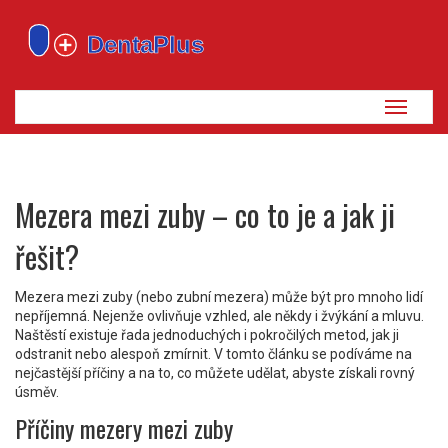
Zobrazi
navigaci
Mezera mezi zuby – co to je a jak ji
řešit?
Mezera mezi zuby (nebo zubní mezera) může být pro mnoho lidí
nepříjemná. Nejenže ovlivňuje vzhled, ale někdy i žvýkání a mluvu.
Naštěstí existuje řada jednoduchých i pokročilých metod, jak ji
odstranit nebo alespoň zmírnit. V tomto článku se podíváme na
nejčastější příčiny a na to, co můžete udělat, abyste získali rovný
úsměv.
Příčiny mezery mezi zuby