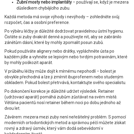
Zubní mosty nebo implantáty
– používají se, když je mezera
důsledkem chybějícího zubu.
Každá metoda má svoje výhody i nevýhody – zohledněte svůj
rozpočet, čas a osobní preference.
Po výběru léčby je důležité dodržovat pravidelnou ústní hygienu.
Čistěte si zuby dvakrát denně a používejte nit, aby se zabránilo
zánětům dásní, které by mohly zpomalit posun zubů.
Pokud používáte alignery nebo drátky, vypláchněte ústa po
každém jídle a vyhněte se lepivým nebo tvrdým potravinám, které
by mohly poškozit aparát.
V průběhu léčby může dojít k mírnému nepohodlí – bolest je
obvykle přechodná a lze ji zmírnit ibuprofenem nebo studeným
obkladem. Pokud bolest přetrvává, kontaktujte svého specialistu.
Po dokončení korekce je důležité udržet výsledek. Retainer
(udržovací aparát) pomáhá zubům zůstávat na svém místě.
Většina pacientů nosí retainer během noci po dobu jednoho až
dvou let.
Závěrem: mezera mezi zuby není neřešitelný problém. S pomocí
moderních ortodontických metod a správnou péčí můžete získat
rovný a zdravý úsměv, který vám dodá sebevědomí v