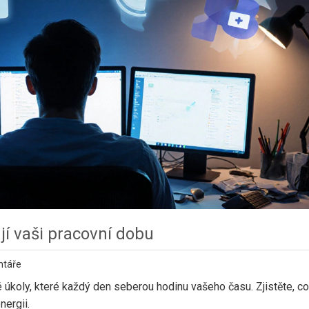
jí vaši pracovní dobu
ntáře
koly, které každý den seberou hodinu vašeho času. Zjistěte, co 
nergii.