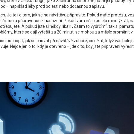
žby
,
které v Česku fungují jako záchranná síť pro nejnutnější případy
. Tyt
c – například léky proti bolesti nebo dočasnou záplavu.
. Je to i o tom, jak se na návštěvu připravíte. Pokud máte protézu, vez
 čistou a připravenou k nasazení. Pokud vám něco bolelo minulýkrát, nap
otřebujete. A pokud jste si někdy říkali: „Zatím to vydržím“, tak si pamatu
roblémy, které se dají vyřešit za 20 minut, se mohou za měsíc proměnit v 
ochopit, jak se chovat při návštěvě zubaře, co dělat, když vás bolejí 
je. Nejde jen o to, kdy je otevřeno – jde o to, kdy jste připraveni vyřešit