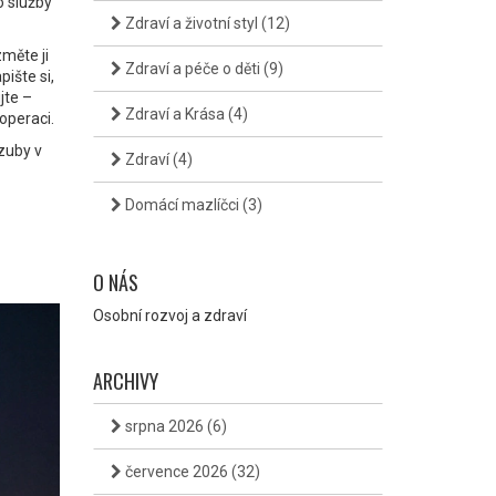
o služby
Zdraví a životní styl
(12)
měte ji
Zdraví a péče o děti
(9)
ište si,
jte –
Zdraví a Krása
(4)
operaci.
zuby v
Zdraví
(4)
Domácí mazlíčci
(3)
O NÁS
Osobní rozvoj a zdraví
ARCHIVY
srpna 2026
(6)
července 2026
(32)