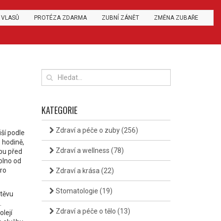
 VLASŮ
PROTÉZA ZDARMA
ZUBNÍ ZÁNĚT
ZMĚNA ZUBAŘE
KATEGORIE
Zdraví a péče o zuby
(256)
iší podle
é hodině,
Zdraví a wellness
(78)
čbu před
olno od
pro
Zdraví a krása
(22)
Stomatologie
(19)
štěvu
.
Zdraví a péče o tělo
(13)
lejí