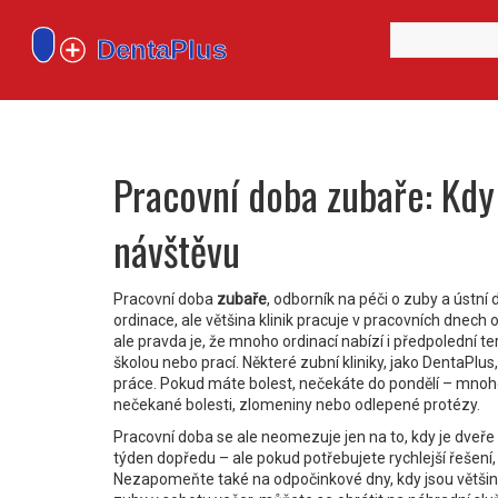
Pracovní doba zubaře: Kdy 
návštěvu
Pracovní doba
zubaře
,
odborník na péči o zuby a ústní 
ordinace, ale většina klinik pracuje v pracovních dnech od
ale pravda je, že mnoho ordinací nabízí i
předpolední te
školou nebo prací
. Některé zubní kliniky, jako DentaPlus,
práce
. Pokud máte bolest, nečekáte do pondělí – mnoh
nečekané bolesti, zlomeniny nebo odlepené protézy
.
Pracovní doba se ale neomezuje jen na to, kdy je dveře
týden dopředu – ale pokud potřebujete rychlejší řešení,
Nezapomeňte také na
odpočinkové dny
,
kdy jsou větši