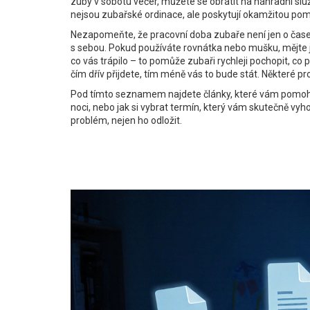
zuby v sobotu večer, můžete se obrátit na
náhradní slu
nejsou zubařské ordinace, ale poskytují okamžitou pomo
Nezapomeňte, že pracovní doba zubaře není jen o časech
s sebou. Pokud používáte rovnátka nebo mušku, mějte ji
co vás trápilo – to pomůže zubaři rychleji pochopit, co p
čím dřív přijdete, tím méně vás to bude stát. Některé p
Pod tímto seznamem najdete články, které vám pomohou p
noci, nebo jak si vybrat termín, který vám skutečně vyhovu
problém, nejen ho odložit.