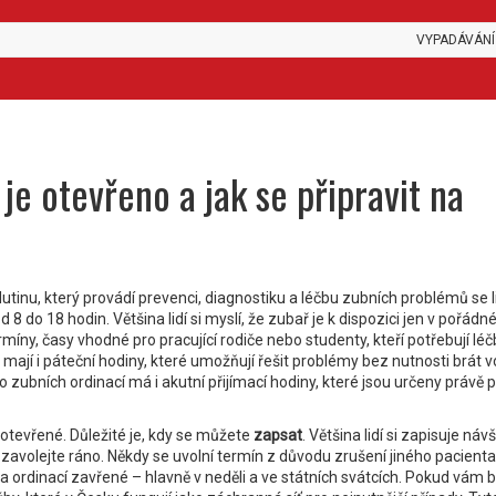
VYPADÁVÁNÍ
je otevřeno a jak se připravit na
dutinu, který provádí prevenci, diagnostiku a léčbu zubních problémů
se l
 8 do 18 hodin. Většina lidí si myslí, že zubař je k dispozici jen v pořádn
rmíny
,
časy vhodné pro pracující rodiče nebo studenty, kteří potřebují lé
 mají i
páteční hodiny
,
které umožňují řešit problémy bez nutnosti brát v
o zubních ordinací má i
akutní přijímací hodiny
,
které jsou určeny právě 
 otevřené. Důležité je, kdy se můžete
zapsat
. Většina lidí si zapisuje náv
 zavolejte ráno. Někdy se uvolní termín z důvodu zrušení jiného pacienta
na ordinací zavřené – hlavně v neděli a ve státních svátcích
. Pokud vám bo