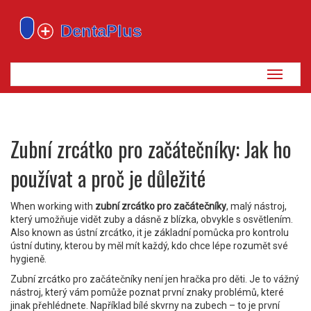
Zobrazi
navigaci
Zubní zrcátko pro začátečníky: Jak ho
používat a proč je důležité
When working with
zubní zrcátko pro začátečníky
,
malý nástroj,
který umožňuje vidět zuby a dásně z blízka, obvykle s osvětlením
.
Also known as
ústní zrcátko
, it
je základní pomůcka pro kontrolu
ústní dutiny, kterou by měl mít každý, kdo chce lépe rozumět své
hygieně
.
Zubní zrcátko pro začátečníky není jen hračka pro děti. Je to vážný
nástroj, který vám pomůže poznat první znaky problémů, které
jinak přehlédnete. Například bílé skvrny na zubech – to je první