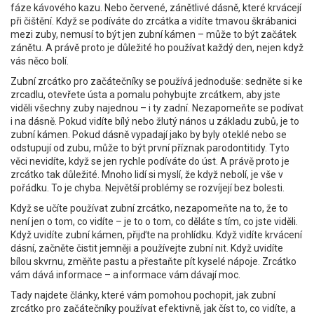
fáze kávového kazu. Nebo červené, zánětlivé dásně, které krvácejí
při čištění. Když se podíváte do zrcátka a vidíte tmavou škrábanici
mezi zuby, nemusí to být jen zubní kámen – může to být začátek
zánětu. A právě proto je důležité ho používat každý den, nejen když
vás něco bolí.
Zubní zrcátko pro začátečníky se používá jednoduše: sedněte si ke
zrcadlu, otevřete ústa a pomalu pohybujte zrcátkem, aby jste
viděli všechny zuby najednou – i ty zadní. Nezapomeňte se podívat
i na dásně. Pokud vidíte bílý nebo žlutý nános u základu zubů, je to
zubní kámen. Pokud dásně vypadají jako by byly oteklé nebo se
odstupují od zubu, může to být první příznak parodontitidy. Tyto
věci nevidíte, když se jen rychle podíváte do úst. A právě proto je
zrcátko tak důležité. Mnoho lidí si myslí, že když nebolí, je vše v
pořádku. To je chyba. Největší problémy se rozvíjejí bez bolesti.
Když se učíte používat zubní zrcátko, nezapomeňte na to, že to
není jen o tom, co vidíte – je to o tom, co děláte s tím, co jste viděli.
Když uvidíte zubní kámen, přijďte na prohlídku. Když vidíte krvácení
dásní, začněte čistit jemněji a používejte zubní nit. Když uvidíte
bílou skvrnu, změňte pastu a přestaňte pít kyselé nápoje. Zrcátko
vám dává informace – a informace vám dávají moc.
Tady najdete články, které vám pomohou pochopit, jak zubní
zrcátko pro začátečníky používat efektivně, jak číst to, co vidíte, a