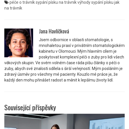
péče o trávník
sypání písku na trávník
výhody sypání písku
jak
na trávník
Jana Havlíčková
Jsem odbornice v oblasti stomatologie, s
mnohaletou praxí v privátním stomatologickém
kabinetu v Olomouci. Mým hlavním cílem je
poskytovat komplexní péči o zuby pro lidi všech
věkových skupin. Ve svém volném čase ráda píšu články o péči o
zuby, abych své znalosti sdílela s širší veřejností. Mým posláním je
zdravý úsměv pro všechny mé pacienty. Kouzlo mé práce je, že
každý den mohu přinášet radost a měnit k lepšímu životy lidí.
Související příspěvky