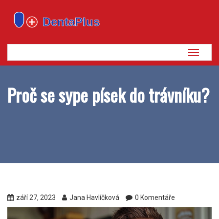
Zobrazi
navigaci
Proč se sype písek do trávníku?
září 27, 2023
Jana Havlíčková
0 Komentáře