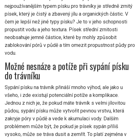
nejpoužívanějším typem písku pro trávníky je středně zrnitý
písek, který je čistý a zbavený jílu a organických částic. V
čem je lepší než jiné typy písku? Je to v jeho schopnosti
propustit vodu a jeho textura. Písek střední zrnitosti
neobsahuje jemné částice, které by mohly způsobit
zablokování pórů v půdě a tím omezit propustnost půdy pro
vodu.
Možné nesnáze a potíže při sypání písku
do trávníku
Sypání písku na trávník přináší mnoho výhod, ale jako u
všeho, i zde existují potenciální potíže a komplikace.
Jednou z nich je, že pokud máte trávník s velmi jílovitou
půdou, sypání písku může vytvořit pevnou vrstvu, která
zakryje póry v půdě a vede k akumulaci vody. Dalším
problémem může být, že pokud je písek sypán příliš
vysoko, může se tráva dusit a zemřít. To platí zejména v