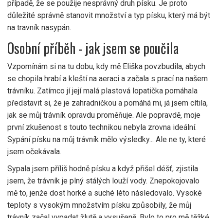
případě, že se použije nesprávný druh písku. Je proto
důležité správně stanovit množství a typ písku, který má být
na travník nasypán.
Osobní příběh - jak jsem se poučila
Vzpomínám si na tu dobu, kdy mě Eliška povzbudila, abych
se chopila hrabí a kleští na aeraci a začala s prací na našem
trávníku. Zatímco jí její malá plastová lopatička pomáhala
představit si, že je zahradničkou a pomáhá mi, já jsem cítila,
jak se můj trávník opravdu proměňuje. Ale popravdě, moje
první zkušenost s touto technikou nebyla zrovna ideální.
Sypání písku na můj trávník mělo výsledky... Ale ne ty, které
jsem očekávala.
Sypala jsem příliš hodně písku a když přišel déšť, zjistila
jsem, že trávník je plný stálých louží vody. Znepokojovalo
mě to, jenže dost horké a suché léto následovalo. Vysoké
teploty s vysokým množstvím písku způsobily, že můj
trávník začal vypadat žlutě a vysušeně. Bylo to pro mě těžké