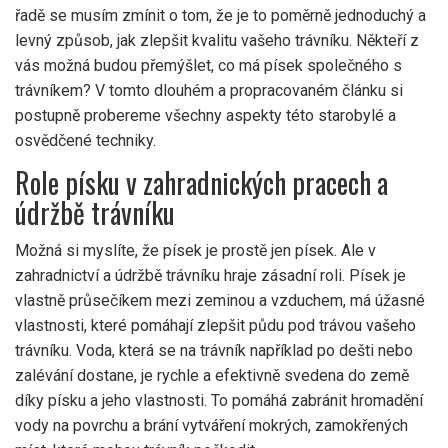
řadě se musím zmínit o tom, že je to poměrně jednoduchý a
levný způsob, jak zlepšit kvalitu vašeho trávníku. Někteří z
vás možná budou přemýšlet, co má písek společného s
trávníkem? V tomto dlouhém a propracovaném článku si
postupně probereme všechny aspekty této starobylé a
osvědčené techniky.
Role písku v zahradnických pracech a
údržbě trávníku
Možná si myslíte, že písek je prostě jen písek. Ale v
zahradnictví a údržbě trávníku hraje zásadní roli. Písek je
vlastně průsečíkem mezi zeminou a vzduchem, má úžasné
vlastnosti, které pomáhají zlepšit půdu pod trávou vašeho
trávníku. Voda, která se na trávník například po dešti nebo
zalévání dostane, je rychle a efektivně svedena do země
díky písku a jeho vlastnosti. To pomáhá zabránit hromadění
vody na povrchu a brání vytváření mokrých, zamokřených