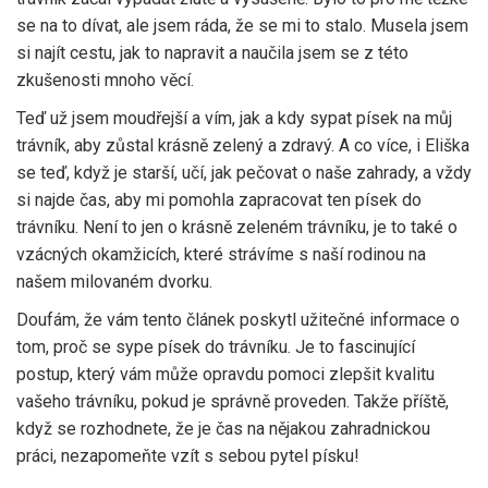
se na to dívat, ale jsem ráda, že se mi to stalo. Musela jsem
si najít cestu, jak to napravit a naučila jsem se z této
zkušenosti mnoho věcí.
Teď už jsem moudřejší a vím, jak a kdy sypat písek na můj
trávník, aby zůstal krásně zelený a zdravý. A co více, i Eliška
se teď, když je starší, učí, jak pečovat o naše zahrady, a vždy
si najde čas, aby mi pomohla zapracovat ten písek do
trávníku. Není to jen o krásně zeleném trávníku, je to také o
vzácných okamžicích, které strávíme s naší rodinou na
našem milovaném dvorku.
Doufám, že vám tento článek poskytl užitečné informace o
tom, proč se sype písek do trávníku. Je to fascinující
postup, který vám může opravdu pomoci zlepšit kvalitu
vašeho trávníku, pokud je správně proveden. Takže příště,
když se rozhodnete, že je čas na nějakou zahradnickou
práci, nezapomeňte vzít s sebou pytel písku!