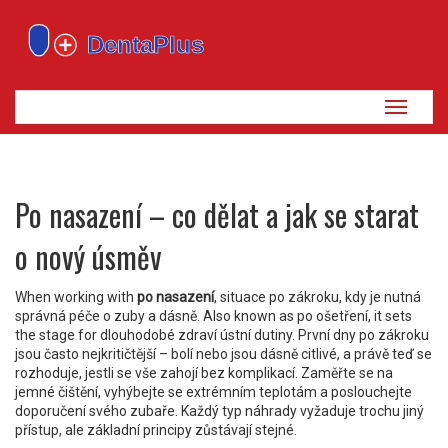
Zobrazi
navigaci
Po nasazení – co dělat a jak se starat
o nový úsměv
When working with
po nasazení
,
situace po zákroku, kdy je nutná
správná péče o zuby a dásně
. Also known as
po ošetření
, it sets
the stage for dlouhodobé zdraví ústní dutiny.
První dny po zákroku
jsou často nejkritičtější – bolí nebo jsou dásně citlivé, a právě teď se
rozhoduje, jestli se vše zahojí bez komplikací. Zaměřte se na
jemné čištění, vyhýbejte se extrémním teplotám a poslouchejte
doporučení svého zubaře. Každý typ náhrady vyžaduje trochu jiný
přístup, ale základní principy zůstávají stejné.