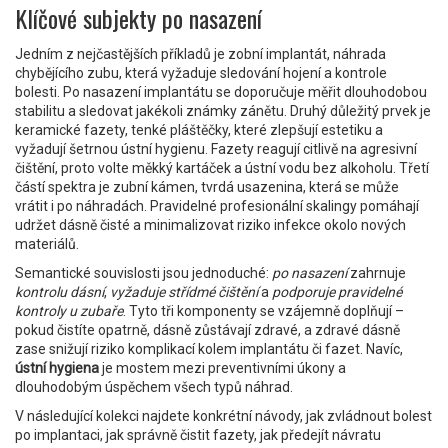
Klíčové subjekty po nasazení
Jedním z nejčastějších příkladů je
zobní implantát
,
náhrada
chybějícího zubu, která vyžaduje sledování hojení a kontrole
bolesti
. Po nasazení implantátu se doporučuje měřit dlouhodobou
stabilitu a sledovat jakékoli známky zánětu. Druhý důležitý prvek je
keramické fazety
,
tenké pláštěčky, které zlepšují estetiku a
vyžadují šetrnou ústní hygienu
. Fazety reagují citlivě na agresivní
čištění, proto volte měkký kartáček a ústní vodu bez alkoholu. Třetí
částí spektra je
zubní kámen
,
tvrdá usazenina, která se může
vrátit i po náhradách
. Pravidelné profesionální skalingy pomáhají
udržet dásně čisté a minimalizovat riziko infekce okolo nových
materiálů.
Semantické souvislosti jsou jednoduché:
po nasazení
zahrnuje
kontrolu dásní
,
vyžaduje střídmé čištění
a
podporuje pravidelné
kontroly u zubaře
. Tyto tři komponenty se vzájemně doplňují –
pokud čistíte opatrně, dásně zůstávají zdravé, a zdravé dásně
zase snižují riziko komplikací kolem implantátu či fazet. Navíc,
ústní hygiena
je mostem mezi preventivními úkony a
dlouhodobým úspěchem všech typů náhrad.
V následující kolekci najdete konkrétní návody, jak zvládnout bolest
po implantaci, jak správně čistit fazety, jak předejít návratu