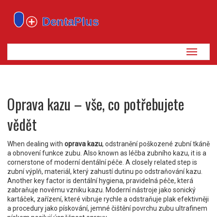
Zobrazi
navigaci
Oprava kazu – vše, co potřebujete
vědět
When dealing with
oprava kazu
,
odstranění poškozené zubní tkáně
a obnovení funkce zubu
. Also known as
léčba zubního kazu
, it is a
cornerstone of moderní dentální péče. A closely related step is
zubní výplň
,
materiál, který zahustí dutinu po odstraňování kazu
.
Another key factor is
dentální hygiena
,
pravidelná péče, která
zabraňuje novému vzniku kazu
. Moderní nástroje jako
sonický
kartáček
,
zařízení, které vibruje rychle a odstraňuje plak efektivněji
a procedury jako
pískování
,
jemné čištění povrchu zubu ultrafinem