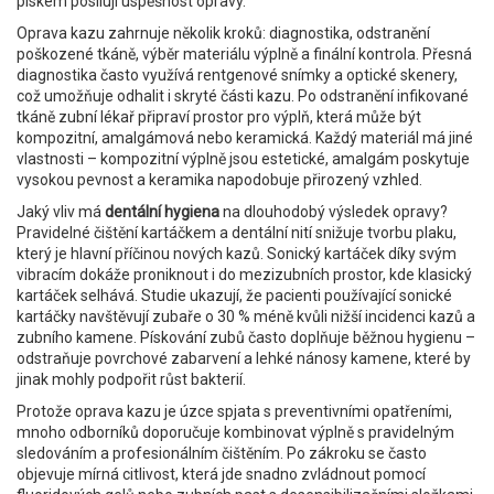
pískem
posilují úspěšnost opravy.
Oprava kazu zahrnuje několik kroků: diagnostika, odstranění
poškozené tkáně, výběr materiálu výplně a finální kontrola. Přesná
diagnostika často využívá rentgenové snímky a optické skenery,
což umožňuje odhalit i skryté části kazu. Po odstranění infikované
tkáně zubní lékař připraví prostor pro výplň, která může být
kompozitní, amalgámová nebo keramická. Každý materiál má jiné
vlastnosti – kompozitní výplně jsou estetické, amalgám poskytuje
vysokou pevnost a keramika napodobuje přirozený vzhled.
Jaký vliv má
dentální hygiena
na dlouhodobý výsledek opravy?
Pravidelné čištění kartáčkem a dentální nití snižuje tvorbu plaku,
který je hlavní příčinou nových kazů. Sonický kartáček díky svým
vibracím dokáže proniknout i do mezizubních prostor, kde klasický
kartáček selhává. Studie ukazují, že pacienti používající sonické
kartáčky navštěvují zubaře o 30 % méně kvůli nižší incidenci kazů a
zubního kamene. Pískování zubů často doplňuje běžnou hygienu –
odstraňuje povrchové zabarvení a lehké nánosy kamene, které by
jinak mohly podpořit růst bakterií.
Protože oprava kazu je úzce spjata s preventivními opatřeními,
mnoho odborníků doporučuje kombinovat výplně s pravidelným
sledováním a profesionálním čištěním. Po zákroku se často
objevuje mírná citlivost, která jde snadno zvládnout pomocí