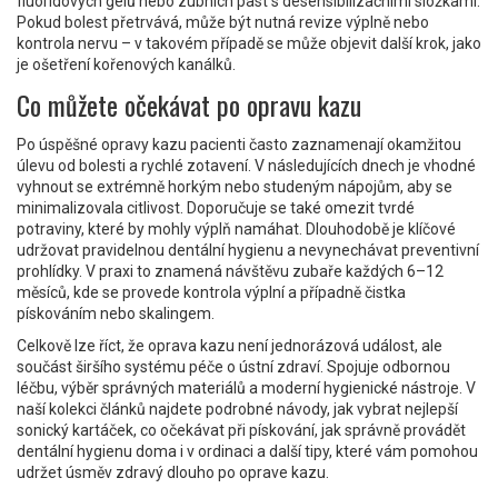
fluoridových gelů nebo zubních past s desensibilizačními složkami.
Pokud bolest přetrvává, může být nutná revize výplně nebo
kontrola nervu – v takovém případě se může objevit další krok, jako
je ošetření kořenových kanálků.
Co můžete očekávat po opravu kazu
Po úspěšné opravy kazu pacienti často zaznamenají okamžitou
úlevu od bolesti a rychlé zotavení. V následujících dnech je vhodné
vyhnout se extrémně horkým nebo studeným nápojům, aby se
minimalizovala citlivost. Doporučuje se také omezit tvrdé
potraviny, které by mohly výplň namáhat. Dlouhodobě je klíčové
udržovat pravidelnou dentální hygienu a nevynechávat preventivní
prohlídky. V praxi to znamená návštěvu zubaře každých 6–12
měsíců, kde se provede kontrola výplní a případně čistka
pískováním nebo skalingem.
Celkově lze říct, že oprava kazu není jednorázová událost, ale
součást širšího systému péče o ústní zdraví. Spojuje odbornou
léčbu, výběr správných materiálů a moderní hygienické nástroje. V
naší kolekci článků najdete podrobné návody, jak vybrat nejlepší
sonický kartáček, co očekávat při pískování, jak správně provádět
dentální hygienu doma i v ordinaci a další tipy, které vám pomohou
udržet úsměv zdravý dlouho po oprave kazu.