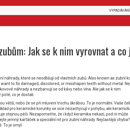
VYPADÁVÁNÍ
ubům: Jak se k nim vyrovnat a co 
ní náhrady, které se neodlišují od vlastních zubů
. Also known as
zubní k
ho want to fix damaged, discolored, or misshapen teeth without metal.
Nej
 kovové náhrady a nezbarvují se od kávy nebo vína. Ale jak se k nim
 poté, co je dostali.
sou větší, nebo že se při mluvení trochu škrábou. To je normální. Vaše čeli
základ pro keramické korunky
se sice nezachycují v pohybu, ale keramick
uje stejnou péči. Nezapomeňte, že i když keramika nekazí, pod ní může
jte jemný kartáček a speciální nit pro zubní náhrady. Nejčastější chyba? 
. To je omyl.