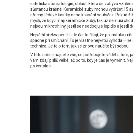
estetická stomatologie
,
oblast, která se zabývá vzhle
zůstanou krásné. Keramické zuby mohou vydržet 15 až 2
ořechy, lédové kostky nebo kousání houbiček. Pokud štěká
myslí, že když mají keramické zuby, tak už nemusí chodit 
nejsou mikrotrhliny, jestli se neodpojuje lepidlo a jestli
Největší překvapení? Lidé často říkají, že po instalaci cí
spadne při smíchání. To je vlastně největší výhoda – n
technice. Je to o tom, jak se znovu naučíte být sebou.
V této sbírce najdete vše, co potřebujete vědět o tom, jak
vám zdají příliš velké, až po to, kdy je čas je vyměnit. 
po instalaci.