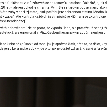
dem a funkčností zubů zároveň
se nezastaví u instalace. Důležité je, jak 
0 let – ale jen pokud je chráníte. Vyhněte se tvrdým potravinám, jako 
te zuby v noci, zjistěte, jestli potřebujete ochrannou štětinu. Mnoho lid
k zubaři. Ale kontrola každých šesti měsíců je klíč. Tam se zkontroluje, j
 dásně neodcházejí.
tí větší sebevědomí. Nejen proto, že vypadají lépe, ale protože už nebojí, ž
e estetická, ale emocionální. Přizpůsobení keramickým zubům není jen o
 se k nim přizpůsobit: od toho, jak je správně čistit, přes to, co dělat, kd
Nejde jen o keramické zuby – jde o to, jak je udržet zdravé, krásné a funkč