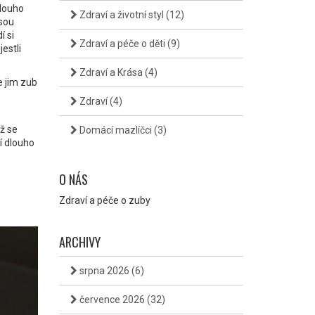
dlouho
Zdraví a životní styl
(12)
jsou
í si
Zdraví a péče o děti
(9)
estli
Zdraví a Krása
(4)
e jim zub
Zdraví
(4)
yž se
Domácí mazlíčci
(3)
ní dlouho
O NÁS
Zdraví a péče o zuby
ARCHIVY
srpna 2026
(6)
července 2026
(32)