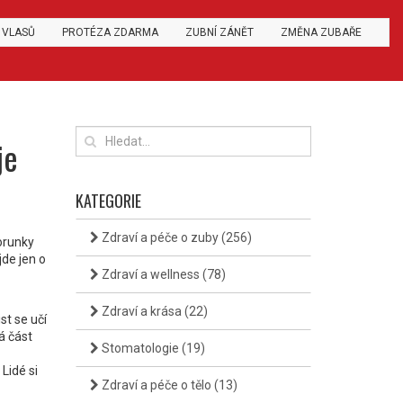
 VLASŮ
PROTÉZA ZDARMA
ZUBNÍ ZÁNĚT
ZMĚNA ZUBAŘE
je
KATEGORIE
Zdraví a péče o zuby
(256)
orunky
de jen o
Zdraví a wellness
(78)
Zdraví a krása
(22)
st se učí
á část
Stomatologie
(19)
Lidé si
Zdraví a péče o tělo
(13)