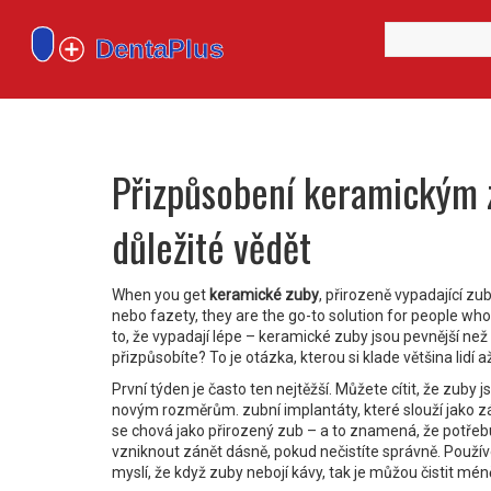
Přizpůsobení keramickým z
důležité vědět
When you get
keramické zuby
,
přirozeně vypadající zub
nebo fazety
, they are the go-to solution for people w
to, že vypadají lépe – keramické zuby jsou pevnější než
přizpůsobíte? To je otázka, kterou si klade většina lidí až
První týden je často ten nejtěžší. Můžete cítit, že zuby j
novým rozměrům.
zubní implantáty
,
které slouží jako 
se chová jako přirozený zub – a to znamená, že potřeb
vzniknout zánět dásně, pokud nečistíte správně. Používe
myslí, že když zuby nebojí kávy, tak je můžou čistit méně